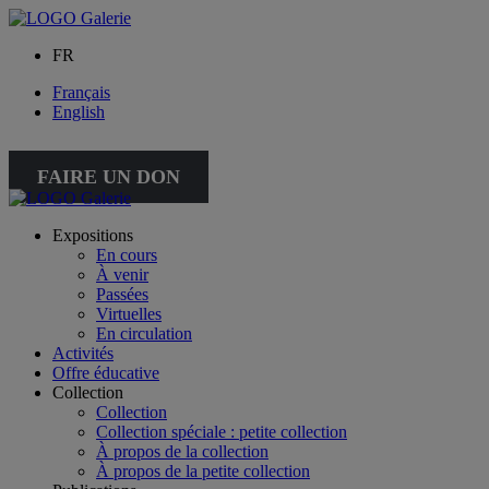
FR
Français
English
FAIRE UN DON
Expositions
En cours
À venir
Passées
Virtuelles
En circulation
Activités
Offre éducative
Collection
Collection
Collection spéciale : petite collection
À propos de la collection
À propos de la petite collection