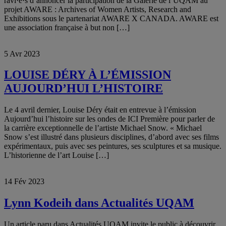
ravi·e·s d’annoncer la participation de la Galerie de l’UQAM au
projet AWARE : Archives of Women Artists, Research and
Exhibitions sous le partenariat AWARE X CANADA. AWARE est
une association française à but non […]
5 Avr 2023
LOUISE DÉRY À L’ÉMISSION
AUJOURD’HUI L’HISTOIRE
Le 4 avril dernier, Louise Déry était en entrevue à l’émission
Aujourd’hui l’histoire sur les ondes de ICI Première pour parler de
la carrière exceptionnelle de l’artiste Michael Snow. « Michael
Snow s’est illustré dans plusieurs disciplines, d’abord avec ses films
expérimentaux, puis avec ses peintures, ses sculptures et sa musique.
L’historienne de l’art Louise […]
14 Fév 2023
Lynn Kodeih dans Actualités UQAM
Un article paru dans Actualités UQAM invite le public à découvrir