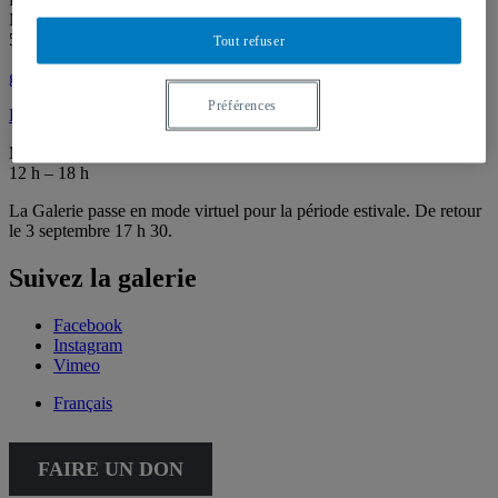
Montréal (QC) Canada
514 987-6150
Tout refuser
galerie@uqam.ca
Préférences
Faire un don
Mardi – samedi,
12 h – 18 h
La Galerie passe en mode virtuel pour la période estivale. De retour
le 3 septembre 17 h 30.
Suivez la galerie
Facebook
Instagram
Vimeo
Français
FAIRE UN DON