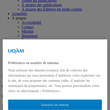
Toutes les publications
À propos des publications
À propos des Éditions les petits carnets
Actualités
À propos
Accessibilité
Contact
Mandat
Historique
Équipe
Proposition de projet
Partenaires
Plan des salles
Salle de presse
Recherche
Préférences en matière de témoins
Recherche placeholder
Nous utilisons des témoins (cookies) afin de collecter des
Search
informations qui nous permettent d’améliorer votre expérience sur
Search
for:
le site, de vous proposer des contenus vidéo, d’analyser les
Galerie de l’UQAM
statistiques de fréquentation, etc. Vous pouvez personnaliser votre
choix en sélectionnant « Préférences ».
Université du Québec à Montréal
1400 rue Berri
Autoriser les témoins
Pavillon Judith-Jasmin
Local J-R120