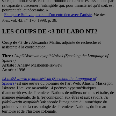
secret, du non-révélé. Et la contribution de l’artiste est essentielle par
sa capacité à discerner l’intangible qui, pour immatériel qu’il soit, est
pourtant réel et nécessaire. »
–
Françoise Sullivan, extrait d’un entretien avec l’artiste
,
Vie des
o
Arts
, vol. 42, n
170, 1998, p. 38.
LES COUPS DE <3 DU LABO NT2
Coup de <3 de :
Alexandra Martin, adjointe de recherche et
assistante à la coordination
Titre :
Isi-pikîskwewin ayapihkêsîsak (Speaking the Language of
Spiders)
Artiste :
Ahasiw Maskegon-Iskwew
Année :
1996
Isi-pikîskwewin ayapihkêsîsak (Speaking the Language of
Spiders)
est une œuvre du pionnier de l’art Web, Ahasiw Maskegon-
Iskwew. L’œuvre rassemble 14 poèmes hypermédiatiques
d’auteur·trice·s des Premières Nations de milieux urbains et traite, de
manière générale, de la (re)connexion aux êtres et aux savoirs.
Isi-
pikîskwewin ayapihkêsîsak
aborde l’imaginaire du numérique du
point de vue de la cosmologie des Premières Nations, du lien au
territoire et de l’histoire coloniale.