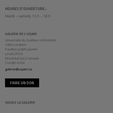
HEURES D'OUVERTURE :
Mardi – samedi, 12 h – 18 h
GALERIE DE L’UQAM
Université du Québec à Montréal
1400 rue Berri
Pavillon Judith-Jasmin
Local J-R120
Montréal (QC) Canada
514 987-6150
galerie@uqam.ca
FAIRE UN DON
SUIVEZ LA GALERIE