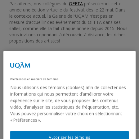
Par ailleurs, nos collègues du
OFFTA
présenteront cette
année une édition virtuelle du festival, dès le 22 mai. Dans
le contexte actuel, la Galerie de l’UQAM n’est pas en
mesure d’accueillir des évènements du OFFTA dans ses
salles, comme elle l’a fait chaque année depuis 2015. Nous
vous invitons cependant à découvrir, à distance, les riches
propositions des artistes!
ÉCONOMIE ET TRAVAIL
Œuvre vedette
Préférences en matière de témoins
Mathieu Beauséjour,
No Dollars!
(2010)
Nous utilisons des témoins (cookies) afin de collecter des
[Œuvre de la Petite collection]
informations qui nous permettent d’améliorer votre
expérience sur le site, de vous proposer des contenus
vidéo, d’analyser les statistiques de fréquentation, etc.
Autres propositions
Vous pouvez personnaliser votre choix en sélectionnant
L’attente
(2019)
« Préférences ».
[Archives de l’exposition]
Guerrilla Girls,
Women in America Earn Only 2/3 of What
Autoriser les témoins