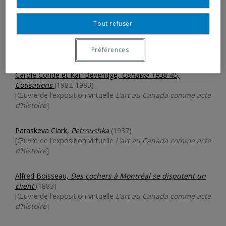
Men Do
(1985)
[Œuvre de la Petite collection]
Tout refuser
Marie-Pier Théberge. ArtisMe® Store
(2012)
[Archives de l’exposition]
Préférences
Carole Condé et Karl Beveridge,
Oshawa 1938-45,
Cotisations
(1982-1983)
[Œuvre de l’exposition virtuelle
L’art au Canada comme acte
d’histoire
]
Paraskeva Clark,
Petroushka
(1937)
[Œuvre de l’exposition virtuelle
L’art au Canada comme acte
d’histoire
]
Alfred Boisseau,
Des cochers à Montréal se disputent un
client
(1883)
[Œuvre de l’exposition virtuelle
L’art au Canada comme acte
d’histoire
]