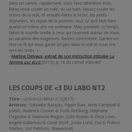
dans un carnet, rapidement, sans faire attention. Puis,
faites vous couler un café, ou un bain, laissez couler les
restes de la nuit, et ensuite faites le reste, les petits
déjeuners, les repas de la journée, tout ce qu’il faut faire
quand on mène une vie ordinaire. Mais pendant ce temps,
faites la sourde oreille à ceux qui tournent autour de vous,
au vacarme des exigences. Restez concentrée. Gardez en
tête ce fil qui vous garde un peu dans la nuit et vous tire
vers les mots. »
–
Martine Delvaux, extrait de son instruction intitulée
La
femme qui écrit
(2015), p. 16 du carnet éducatif
LES COUPS DE <3 DU LABO NT2
Titre :
Uchronia|What if ?
(2017)
Artistes :
Salvador Barajas, Pippin Barr, Andy Campbell &
JHAVE, Roderick Coover & Scott Rettberg, Stéphane
Degoutin & Gwenola Wagon, João Enxuto & Erica Love,
Angela Gabereau & Coral Short, Jonas Lund, Eva & Franco
Mattes, Yuri Pattison, Skawennati.