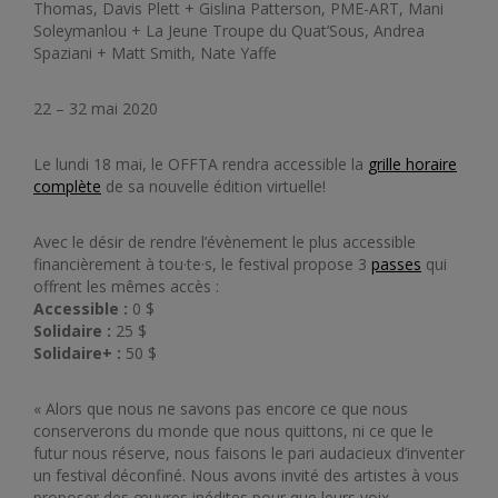
Thomas, Davis Plett + Gislina Patterson, PME-ART, Mani
Soleymanlou + La Jeune Troupe du Quat’Sous, Andrea
Spaziani + Matt Smith, Nate Yaffe
22 – 32 mai 2020
Le lundi 18 mai, le OFFTA rendra accessible la
grille horaire
complète
de sa nouvelle édition virtuelle!
Avec le désir de rendre l’évènement le plus accessible
financièrement à tou·te·s, le festival propose 3
passes
qui
offrent les mêmes accès :
Accessible :
0 $
Solidaire :
25 $
Solidaire+ :
50 $
« Alors que nous ne savons pas encore ce que nous
conserverons du monde que nous quittons, ni ce que le
futur nous réserve, nous faisons le pari audacieux d’inventer
un festival déconfiné. Nous avons invité des artistes à vous
proposer des œuvres inédites pour que leurs voix