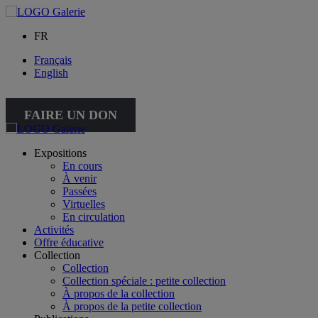
FR
Français
English
FAIRE UN DON
Expositions
En cours
À venir
Passées
Virtuelles
En circulation
Activités
Offre éducative
Collection
Collection
Collection spéciale : petite collection
À propos de la collection
À propos de la petite collection