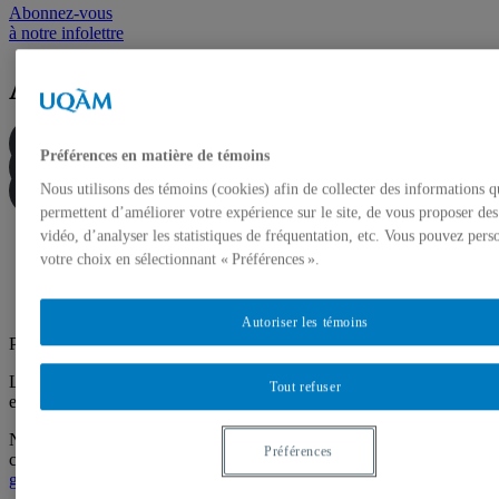
Abonnez-vous
à notre infolettre
Accessibilité
Durant la visite
Préférences en matière de témoins
Diversité capacitaire
Contenus accessibles
Nous utilisons des témoins (cookies) afin de collecter des informations q
permettent d’améliorer votre expérience sur le site, de vous proposer de
vidéo, d’analyser les statistiques de fréquentation, etc. Vous pouvez pers
votre choix en sélectionnant « Préférences ».
Autoriser les témoins
Planifiez votre visite à la Galerie de l’UQAM.
La Galerie de l’UQAM s’engage à améliorer l’accessibilité de ses
Tout refuser
espaces pour tou·te·s.
N’hésitez pas à nous contacter par courriel si vous avez des
Préférences
commentaires ou des besoins spécifiques à cet égard.
galerie@uqam.ca