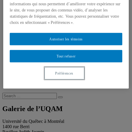
Publications
informations qui nous permettent d’améliorer votre expérience sur
Toutes les publications
le site, de vous proposer des contenus vidéo, d’analyser les
À propos des publications
À propos des Éditions les petits carnets
statistiques de fréquentation, etc. Vous pouvez personnaliser votre
Actualités
choix en sélectionnant « Préférences ».
À propos
Accessibilité
Contact
Autoriser les témoins
Mandat
Historique
Équipe
Tout refuser
Proposition de projet
Partenaires
Plan des salles
Préférences
Salle de presse
Recherche
Recherche placeholder
Search
Search
for:
Galerie de l’UQAM
Université du Québec à Montréal
1400 rue Berri
Pavillon Judith-Jasmin