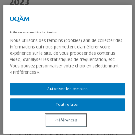
2023
18 Oct 2023
Pour célébrer la fin des festivités de cette merveilleuse
Préférences en matière de témoins
édition 2023, l’équipe de
MOMENTA
a le plaisir de vous
inviter à son marathon en compagnie de la commissaire
Ji-
Nous utilisons des témoins (cookies) afin de collecter des
Yoon Han.
informations qui nous permettent d’améliorer votre
expérience sur le site, de vous proposer des contenus
vidéo, d’analyser les statistiques de fréquentation, etc.
À cette occasion, la Galerie de l’UQAM ouvrira
Vous pouvez personnaliser votre choix en sélectionnant
exceptionnellement ses salles à 9 h 30 le vendredi 20
« Préférences ».
octobre 2023. Au plaisir de vous y retrouver!
Horaire des visites :
Autoriser les témoins
20 octobre 2023
Tout refuser
9h30 : Galerie de l’UQAM
Préférences
11h30 : VOX, centre de l’image contemporaine | Artexte