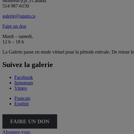
Montréal (QC) Canada
514 987-6150
galerie@uqam.ca
Faire un don
Mardi – samedi,
12 h – 18 h
La Galerie passe en mode virtuel pour la période estivale. De retour l
Suivez la galerie
Facebook
Instagram
Vimeo
Français
English
FAIRE UN DON
Abonnez-vous