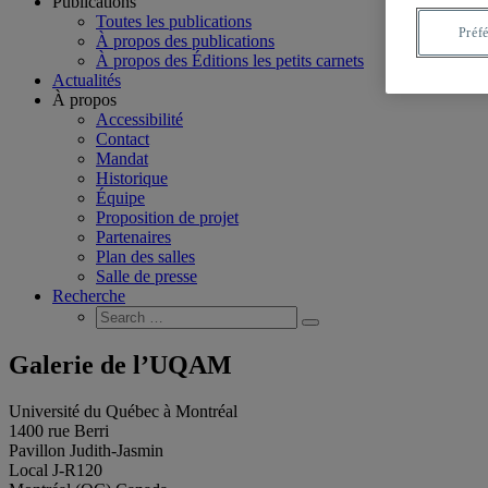
Publications
Toutes les publications
Préf
À propos des publications
À propos des Éditions les petits carnets
Actualités
À propos
Accessibilité
Contact
Mandat
Historique
Équipe
Proposition de projet
Partenaires
Plan des salles
Salle de presse
Recherche
Search
Search
for:
Galerie de l’UQAM
Université du Québec à Montréal
1400 rue Berri
Pavillon Judith-Jasmin
Local J-R120