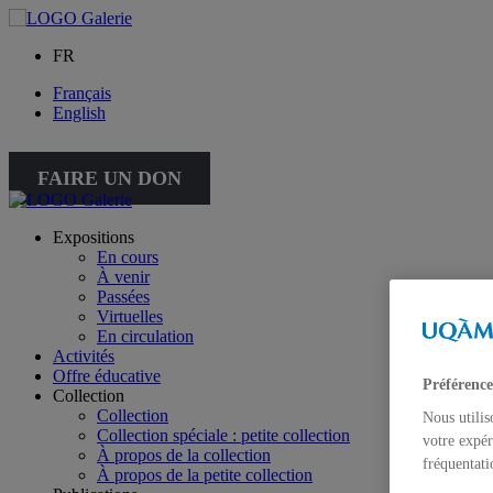
FR
Français
English
FAIRE UN DON
Expositions
En cours
À venir
Passées
Virtuelles
En circulation
Activités
Offre éducative
Préférence
Collection
Collection
Nous utilis
Collection spéciale : petite collection
votre expér
À propos de la collection
fréquentati
À propos de la petite collection