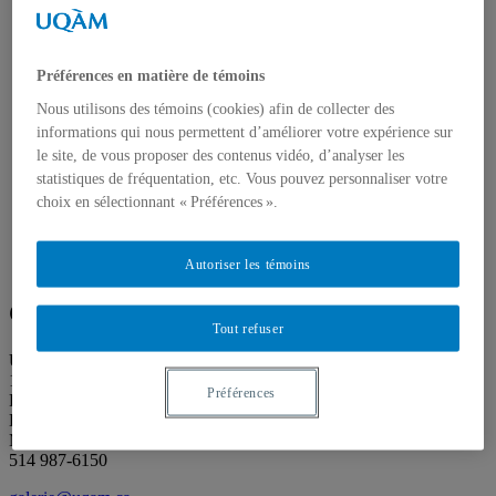
À propos des Éditions les petits carnets
Actualités
À propos
Accessibilité
Préférences en matière de témoins
Contact
Mandat
Nous utilisons des témoins (cookies) afin de collecter des
Historique
informations qui nous permettent d’améliorer votre expérience sur
Équipe
le site, de vous proposer des contenus vidéo, d’analyser les
Proposition de projet
statistiques de fréquentation, etc. Vous pouvez personnaliser votre
Partenaires
choix en sélectionnant « Préférences ».
Plan des salles
Salle de presse
Recherche
Search
Autoriser les témoins
Search
for:
Galerie de l’UQAM
Tout refuser
Université du Québec à Montréal
1400 rue Berri
Préférences
Pavillon Judith-Jasmin
Local J-R120
Montréal (QC) Canada
514 987-6150