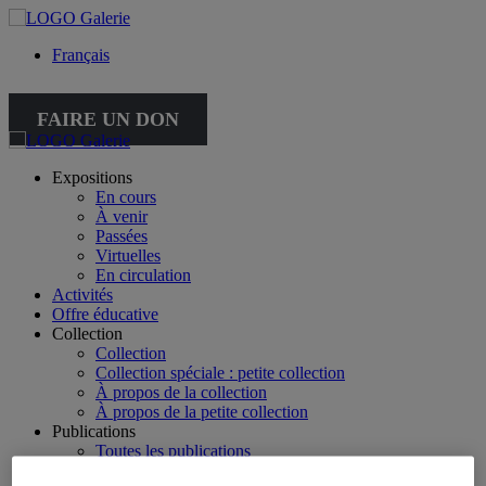
Français
FAIRE UN DON
Expositions
En cours
À venir
Passées
Virtuelles
En circulation
Activités
Offre éducative
Collection
Collection
Collection spéciale : petite collection
À propos de la collection
À propos de la petite collection
Publications
Toutes les publications
À propos des publications