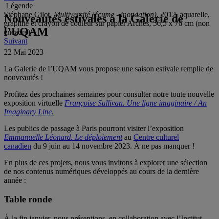
Légende
Stéphane Gilot,
Multiversité (écume - inondation)
, 2012, aquarelle,
Nouveautés estivales à la Galerie de
graphite et crayon de couleur sur papier Arches, 56,5 x 76 cm (non
l’UQAM
encadré)
Suivant
22 Mai 2023
La Galerie de l’UQAM vous propose une saison estivale remplie de
nouveautés !
Profitez des prochaines semaines pour consulter notre toute nouvelle
exposition virtuelle
Françoise Sullivan. Une ligne imaginaire / An
Imaginary Line.
Les publics de passage à Paris pourront visiter l’exposition
Emmanuelle Léonard. Le déploiement
au
Centre culturel
canadien
du 9 juin au 14 novembre 2023. À ne pas manquer !
En plus de ces projets, nous vous invitons à explorer une sélection
de nos contenus numériques développés au cours de la dernière
année :
Table ronde
À la fin janvier, nous présentions, en collaboration avec l’Institut