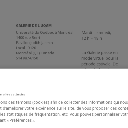
GALERIE DE L’UQAM
Université du Québec à Montréal
Mardi – samedi,
1400 rue Berri
12 h – 18 h
Pavillon Judith-Jasmin
Local J-R120
La Galerie passe en
Montréal (QC) Canada
514 987-6150
mode virtuel pour la
période estivale. De
retour le 3 septembre
17 h 30.
 matière de témoins
sons des témoins (cookies) afin de collecter des informations qui nou
 d’améliorer votre expérience sur le site, de vous proposer des cont
 les statistiques de fréquentation, etc. Vous pouvez personnaliser vot
ant « Préférences ».