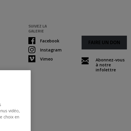
SUIVEZ LA
GALERIE
Facebook
FAIRE UN DON
Instagram
Vimeo
Abonnez-vous
à notre
infolettre
s
enus vidéo,
re choix en