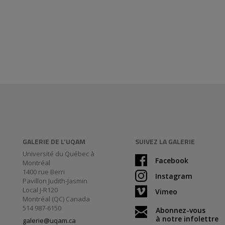
GALERIE DE L’UQAM
SUIVEZ LA GALERIE
Université du Québec à
Facebook
Montréal
1400 rue Berri
Instagram
Pavillon Judith-Jasmin
Local J-R120
Vimeo
Montréal (QC) Canada
514 987-6150
Abonnez-vous
à notre infolettre
galerie@uqam.ca