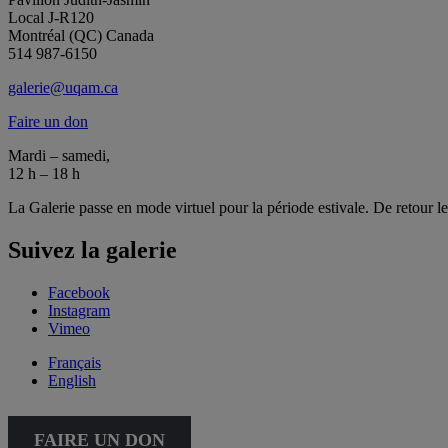
Local J-R120
Montréal (QC) Canada
514 987-6150
galerie@uqam.ca
Faire un don
Mardi – samedi,
12 h – 18 h
La Galerie passe en mode virtuel pour la période estivale. De retour l
Suivez la galerie
Facebook
Instagram
Vimeo
Français
English
FAIRE UN DON