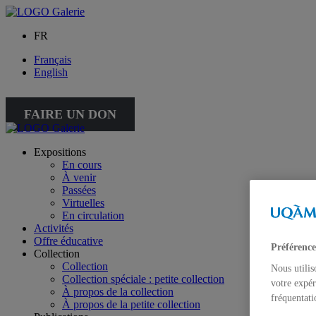
FR
Français
English
FAIRE UN DON
Expositions
En cours
À venir
Passées
Virtuelles
En circulation
Activités
Offre éducative
Préférence
Collection
Collection
Nous utilis
Collection spéciale : petite collection
votre expér
À propos de la collection
fréquentati
À propos de la petite collection