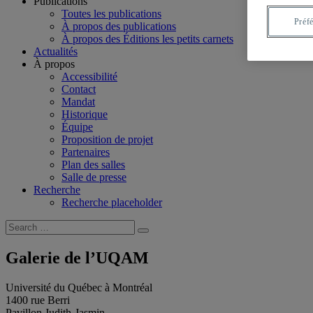
Publications
Toutes les publications
Préf
À propos des publications
À propos des Éditions les petits carnets
Actualités
À propos
Accessibilité
Contact
Mandat
Historique
Équipe
Proposition de projet
Partenaires
Plan des salles
Salle de presse
Recherche
Recherche placeholder
Search
Search
for:
Galerie de l’UQAM
Université du Québec à Montréal
1400 rue Berri
Pavillon Judith-Jasmin