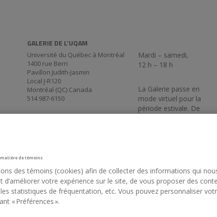
GALERIE DE L’UQAM
Université du Québec à Montréal
Mardi – samedi,
1400 rue Berri
12 h – 18 h
Pavillon Judith-Jasmin
Local J-R120
La Galerie passe en
Montréal (QC) Canada
514 987-6150
mode virtuel pour la
période estivale. De
retour le 3 septembre
17 h 30.
 matière de témoins
sons des témoins (cookies) afin de collecter des informations qui nou
 d’améliorer votre expérience sur le site, de vous proposer des cont
 les statistiques de fréquentation, etc. Vous pouvez personnaliser vot
ant « Préférences ».