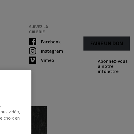
SUIVEZ LA
GALERIE
Facebook
FAIRE UN DON
Instagram
Vimeo
Abonnez-vous
à notre
infolettre
s
enus vidéo,
re choix en