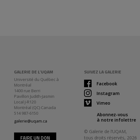
GALERIE DE L’UQAM
SUIVEZ LA GALERIE
Université du Québec à
Facebook
Montréal
1400 rue Berri
Instagram
Pavillon Judith-Jasmin
Local J-R120
Vimeo
Montréal (QC) Canada
514 987-6150
Abonnez-vous
à notre infolettre
galerie@uqam.ca
© Galerie de l’UQAM,
FAIRE UN DON
tous droits réservés, 2026