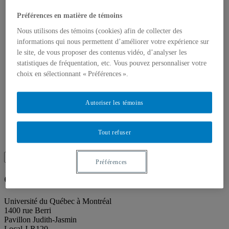
Toutes les publications
À propos des publications
Préférences en matière de témoins
À propos des Éditions les petits carnets
Actualités
Nous utilisons des témoins (cookies) afin de collecter des
À propos
informations qui nous permettent d’améliorer votre expérience sur
Accessibilité
le site, de vous proposer des contenus vidéo, d’analyser les
Contact
statistiques de fréquentation, etc. Vous pouvez personnaliser votre
Mandat
choix en sélectionnant « Préférences ».
Historique
Équipe
Proposition de projet
Partenaires
Autoriser les témoins
Plan des salles
Salle de presse
Recherche
Tout refuser
Recherche placeholder
Search
Préférences
Search
for:
Galerie de l’UQAM
Université du Québec à Montréal
1400 rue Berri
Pavillon Judith-Jasmin
Local J-R120