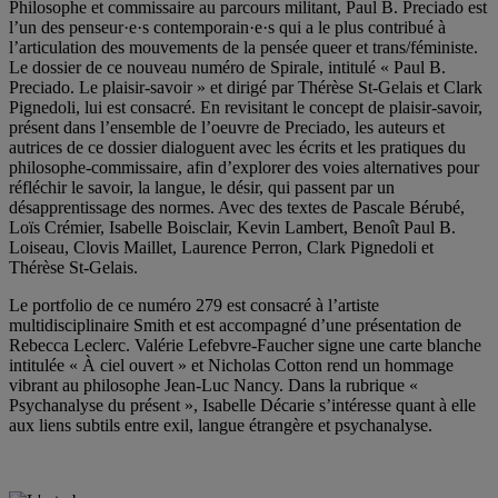
Philosophe et commissaire au parcours militant, Paul B. Preciado est
l’un des penseur·e·s contemporain·e·s qui a le plus contribué à
l’articulation des mouvements de la pensée queer et trans/féministe.
Le dossier de ce nouveau numéro de Spirale, intitulé « Paul B.
Preciado. Le plaisir-savoir » et dirigé par Thérèse St-Gelais et Clark
Pignedoli, lui est consacré. En revisitant le concept de plaisir-savoir,
présent dans l’ensemble de l’oeuvre de Preciado, les auteurs et
autrices de ce dossier dialoguent avec les écrits et les pratiques du
philosophe-commissaire, afin d’explorer des voies alternatives pour
réfléchir le savoir, la langue, le désir, qui passent par un
désapprentissage des normes. Avec des textes de Pascale Bérubé,
Loïs Crémier, Isabelle Boisclair, Kevin Lambert, Benoît Paul B.
Loiseau, Clovis Maillet, Laurence Perron, Clark Pignedoli et
Thérèse St-Gelais.
Le portfolio de ce numéro 279 est consacré à l’artiste
multidisciplinaire Smith et est accompagné d’une présentation de
Rebecca Leclerc. Valérie Lefebvre-Faucher signe une carte blanche
intitulée « À ciel ouvert » et Nicholas Cotton rend un hommage
vibrant au philosophe Jean-Luc Nancy. Dans la rubrique «
Psychanalyse du présent », Isabelle Décarie s’intéresse quant à elle
aux liens subtils entre exil, langue étrangère et psychanalyse.