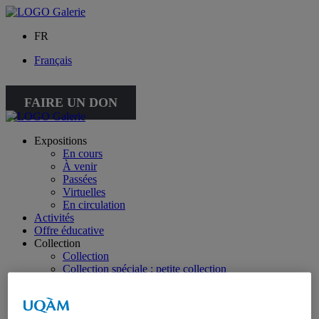
FR
Français
FAIRE UN DON
Expositions
En cours
À venir
Passées
Virtuelles
En circulation
Activités
Offre éducative
Collection
Collection
Collection spéciale : petite collection
À propos de la collection
À propos de la petite collection
Publications