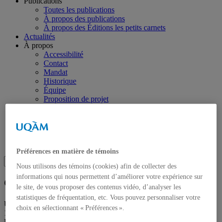
Publications
Toutes les publications
À propos des publications
À propos des Éditions les petits carnets
Actualités
À propos
Accessibilité
Contact
Mandat
Historique
Équipe
Proposition de projet
Partenaires
Plan des salles
Salle de presse
Recherche
Recherche placeholder
Préférences en matière de témoins
Search
Nous utilisons des témoins (cookies) afin de collecter des
Search
for:
informations qui nous permettent d’améliorer votre expérience sur
Galerie de l’UQAM
le site, de vous proposer des contenus vidéo, d’analyser les
statistiques de fréquentation, etc. Vous pouvez personnaliser votre
Université du Québec à Montréal
choix en sélectionnant « Préférences ».
1400 rue Berri
Pavillon Judith-Jasmin