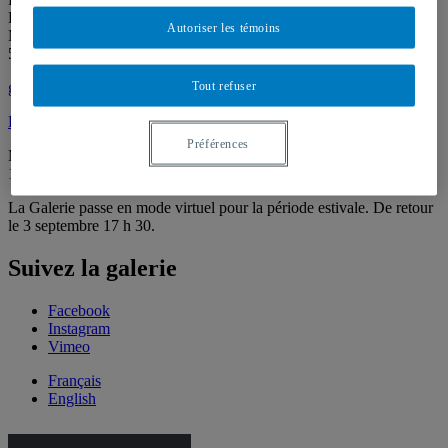
Local J-R120
Autoriser les témoins
Montréal (QC) Canada
514 987-6150
Tout refuser
galerie@uqam.ca
Faire un don
Préférences
Mardi – samedi,
12 h – 18 h
La Galerie passe en mode virtuel pour la période estivale. De retour
le 3 septembre 17 h 30.
Suivez la galerie
Facebook
Instagram
Vimeo
Français
English