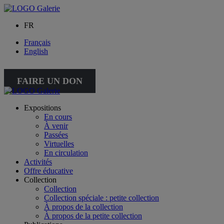
FR
Français
English
FAIRE UN DON
Expositions
En cours
À venir
Passées
Virtuelles
En circulation
Activités
Offre éducative
Collection
Collection
Collection spéciale : petite collection
À propos de la collection
À propos de la petite collection