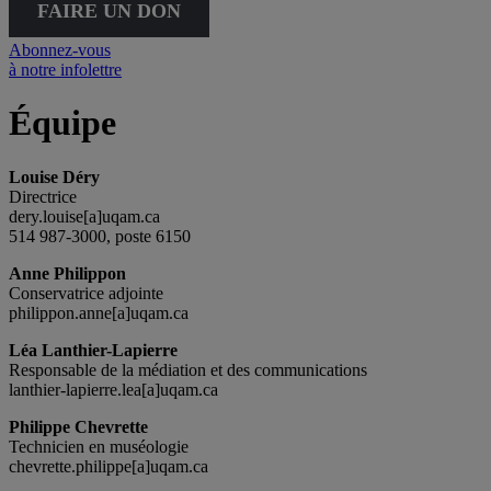
FAIRE UN DON
Abonnez-vous
à notre infolettre
Équipe
Louise Déry
Directrice
dery.louise[a]uqam.ca
514 987-3000, poste 6150
Anne Philippon
Conservatrice adjointe
philippon.anne[a]uqam.ca
Léa Lanthier-Lapierre
Responsable de la médiation et des communications
lanthier-lapierre.lea[a]uqam.ca
Philippe Chevrette
Technicien en muséologie
chevrette.philippe[a]uqam.ca