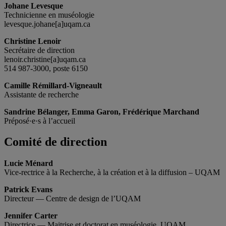
Johane Levesque
Technicienne en muséologie
levesque.johane[a]uqam.ca
Christine Lenoir
Secrétaire de direction
lenoir.christine[a]uqam.ca
514 987-3000, poste 6150
Camille Rémillard-Vigneault
Assistante de recherche
Sandrine Bélanger, Emma Garon, Frédérique Marchand
Préposé·e·s à l’accueil
Comité de direction
Lucie Ménard
Vice-rectrice à la Recherche, à la création et à la diffusion – UQAM
Patrick Evans
Directeur — Centre de design de l’UQAM
Jennifer Carter
Directrice — Maitrise et doctorat en muséologie, UQAM