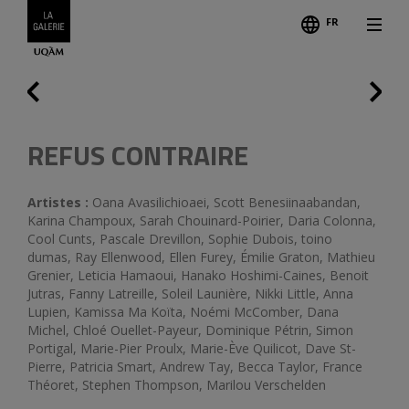
FR
Suiva
Précédent
REFUS CONTRAIRE
Artistes :
Oana Avasilichioaei, Scott Benesiinaabandan,
Karina Champoux, Sarah Chouinard-Poirier, Daria Colonna,
Cool Cunts, Pascale Drevillon, Sophie Dubois, toino
dumas, Ray Ellenwood, Ellen Furey, Émilie Graton, Mathieu
Grenier, Leticia Hamaoui, Hanako Hoshimi-Caines, Benoit
Jutras, Fanny Latreille, Soleil Launière, Nikki Little, Anna
Lupien, Kamissa Ma Koïta, Noémi McComber, Dana
Michel, Chloé Ouellet-Payeur, Dominique Pétrin, Simon
Portigal, Marie-Pier Proulx, Marie-Ève Quilicot, Dave St-
Pierre, Patricia Smart, Andrew Tay, Becca Taylor, France
Théoret, Stephen Thompson, Marilou Verschelden