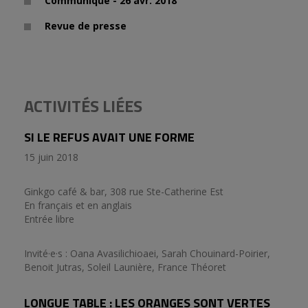
Communiqué - 26 avr. 2018
Revue de presse
ACTIVITÉS LIÉES
SI LE REFUS AVAIT UNE FORME
15 juin 2018
Ginkgo café & bar, 308 rue Ste-Catherine Est
En français et en anglais
Entrée libre
Invité·e·s : Oana Avasilichioaei, Sarah Chouinard-Poirier,
Benoit Jutras, Soleil Launière, France Théoret
LONGUE TABLE : LES ORANGES SONT VERTES