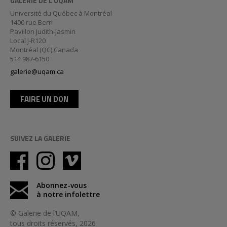
GALERIE DE L’UQAM
Université du Québec à Montréal
1400 rue Berri
Pavillon Judith-Jasmin
Local J-R120
Montréal (QC) Canada
514 987-6150
galerie@uqam.ca
FAIRE UN DON
SUIVEZ LA GALERIE
Abonnez-vous
à notre infolettre
© Galerie de l’UQAM,
tous droits réservés, 2026