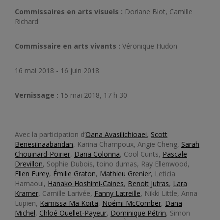
Commissaires en arts visuels :
Doriane Biot, Camille
Richard
Commissaire en arts vivants :
Véronique Hudon
16 mai 2018 - 16 juin 2018
Vernissage :
15 mai 2018, 17 h 30
Avec la participation d’
Oana Avasilichioaei
,
Scott
Benesiinaabandan
, Karina Champoux, Angie Cheng,
Sarah
Chouinard-Poirier
,
Daria Colonna
, Cool Cunts,
Pascale
Drevillon
, Sophie Dubois, toino dumas, Ray Ellenwood,
Ellen Furey
,
Émilie Graton
,
Mathieu Grenier
, Leticia
Hamaoui,
Hanako Hoshimi-Caines
,
Benoit Jutras
,
Lara
Kramer
, Camille Larivée,
Fanny Latreille
, Nikki Little, Anna
Lupien,
Kamissa Ma Koïta
,
Noémi McComber
,
Dana
Michel
,
Chloé Ouellet-Payeur
,
Dominique Pétrin
, Simon