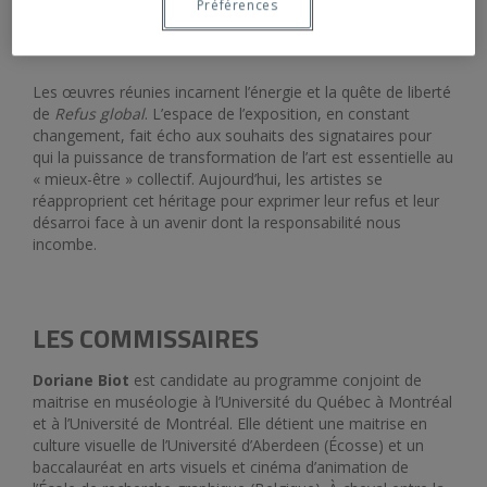
Préférences
celles d’approches interdisciplinaires dont la richesse
esthétique est relue à l’aune des pratiques contemporaines.
Les œuvres réunies incarnent l’énergie et la quête de liberté
de
Refus global
. L’espace de l’exposition, en constant
changement, fait écho aux souhaits des signataires pour
qui la puissance de transformation de l’art est essentielle au
« mieux-être » collectif. Aujourd’hui, les artistes se
réapproprient cet héritage pour exprimer leur refus et leur
désarroi face à un avenir dont la responsabilité nous
incombe.
LES COMMISSAIRES
Doriane Biot
est candidate au programme conjoint de
maitrise en muséologie à l’Université du Québec à Montréal
et à l’Université de Montréal. Elle détient une maitrise en
culture visuelle de l’Université d’Aberdeen (Écosse) et un
baccalauréat en arts visuels et cinéma d’animation de