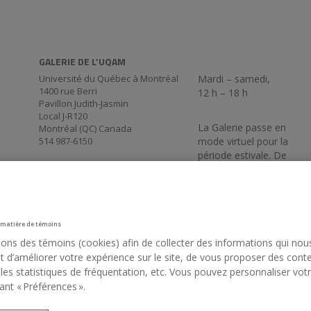
GALERIE DE L’UQAM
Université du Québec à Montréal
Mardi – samedi,
1400 rue Berri
12 h – 18 h
Pavillon Judith-Jasmin
Local J-R120
La Galerie passe en
Montréal (QC) Canada
514 987-6150
mode virtuel pour la
période estivale. De
retour le 3 septembre
17 h 30.
 matière de témoins
sons des témoins (cookies) afin de collecter des informations qui nou
 d’améliorer votre expérience sur le site, de vous proposer des cont
 les statistiques de fréquentation, etc. Vous pouvez personnaliser vot
ant « Préférences ».