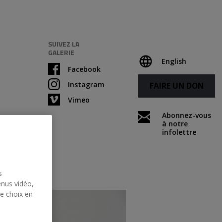
SUIVEZ LA
GALERIE
English
Facebook
Instagram
FAIRE UN DON
Vimeo
Abonnez-vous
à notre
infolettre
s
enus vidéo,
re choix en