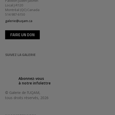
Pavillon Judith-Jasmin
Local J-R120
Montréal (QC) Canada
514 987-6150
galerie@uqam.ca
FAIRE UN DON
SUIVEZ LA GALERIE
Abonnez-vous
à notre infolettre
© Galerie de l’UQAM,
tous droits réservés, 2026