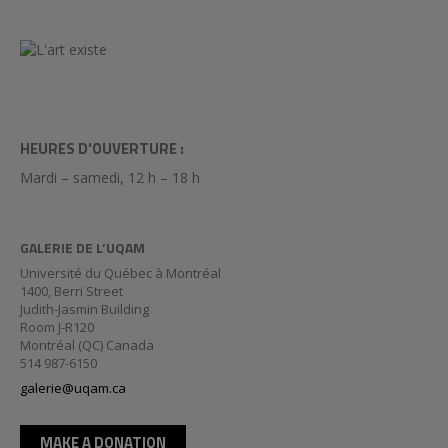
HEURES D'OUVERTURE :
Mardi – samedi, 12 h – 18 h
GALERIE DE L’UQAM
Université du Québec à Montréal
1400, Berri Street
Judith-Jasmin Building
Room J-R120
Montréal (QC) Canada
514 987-6150
galerie@uqam.ca
MAKE A DONATION