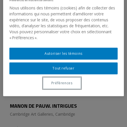
RELATED EXHIBITIONS
Préférences en matière de témoins
Nous utilisons des témoins (cookies) afin de collecter des
informations qui nous permettent d’améliorer votre
MANON DE PAUW. INTRIGUES
expérience sur le site, de vous proposer des contenus
vidéo, d’analyser les statistiques de fréquentation, etc.
Langage Plus, Alma
Vous pouvez personnaliser votre choix en sélectionnant
« Préférences ».
April 12, 2013 - June 2, 2013
Autoriser les témoins
MANON DE PAUW. INTRIGUES
Tout refuser
Galerie de l'UQAM
Préférences
February 27, 2009 - March 28, 2009
MANON DE PAUW. INTRIGUES
Cambridge Art Galleries, Cambridge