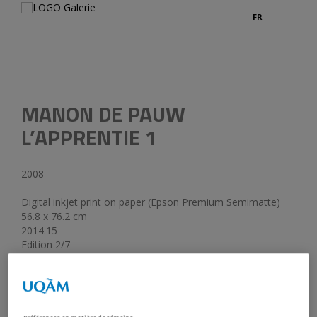
FR
Credits
MANON DE PAUW
L’APPRENTIE 1
2008
Digital inkjet print on paper (Epson Premium Semimatte)
56.8 x 76.2 cm
2014.15
Edition 2/7
Gift of the artist