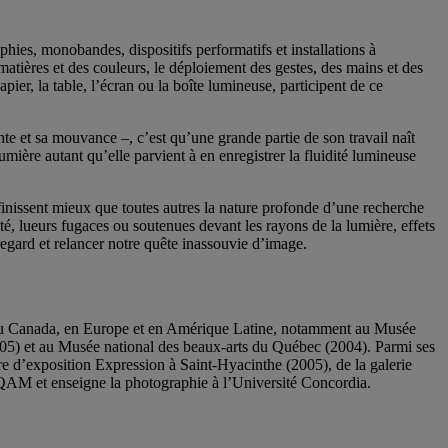
ies, monobandes, dispositifs performatifs et installations à
matières et des couleurs, le déploiement des gestes, des mains et des
pier, la table, l’écran ou la boîte lumineuse, participent de ce
nte et sa mouvance –, c’est qu’une grande partie de son travail naît
 lumière autant qu’elle parvient à en enregistrer la fluidité lumineuse
éfinissent mieux que toutes autres la nature profonde d’une recherche
ité, lueurs fugaces ou soutenues devant les rayons de la lumière, effets
regard et relancer notre quête inassouvie d’image.
ls, au Canada, en Europe et en Amérique Latine, notamment au Musée
2005) et au Musée national des beaux-arts du Québec (2004). Parmi ses
re d’exposition Expression à Saint-Hyacinthe (2005), de la galerie
UQAM et enseigne la photographie à l’Université Concordia.