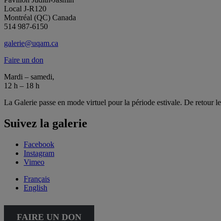
Local J-R120
Montréal (QC) Canada
514 987-6150
galerie@uqam.ca
Faire un don
Mardi – samedi,
12 h – 18 h
La Galerie passe en mode virtuel pour la période estivale. De retour l
Suivez la galerie
Facebook
Instagram
Vimeo
Français
English
FAIRE UN DON