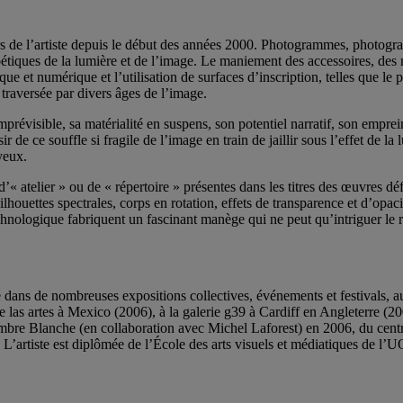
s de l’artiste depuis le début des années 2000. Photogrammes, photograph
oétiques de la lumière et de l’image. Le maniement des accessoires, des 
 et numérique et l’utilisation de surfaces d’inscription, telles que le pa
 traversée par divers âges de l’image.
prévisible, sa matérialité en suspens, son potentiel narratif, son emprei
r de ce souffle si fragile de l’image en train de jaillir sous l’effet de la
yeux.
’« atelier » ou de « répertoire » présentes dans les titres des œuvres d
lhouettes spectrales, corps en rotation, effets de transparence et d’opac
echnologique fabriquent un fascinant manège qui ne peut qu’intriguer le 
enté dans de nombreuses expositions collectives, événements et festiva
 las artes à Mexico (2006), à la galerie g39 à Cardiff en Angleterre (
hambre Blanche (en collaboration avec Michel Laforest) en 2006, du cent
artiste est diplômée de l’École des arts visuels et médiatiques de l’