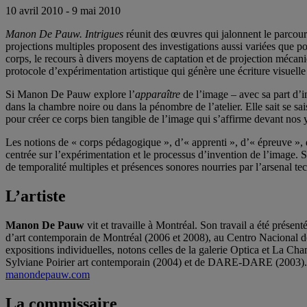
10 avril 2010 - 9 mai 2010
Manon De Pauw. Intrigues
réunit des œuvres qui jalonnent le parcour
projections multiples proposent des investigations aussi variées que p
corps, le recours à divers moyens de captation et de projection mécanique
protocole d’expérimentation artistique qui génère une écriture visuelle
Si Manon De Pauw explore l’
apparaître
de l’image – avec sa part d’im
dans la chambre noire ou dans la pénombre de l’atelier. Elle sait se saisi
pour créer ce corps bien tangible de l’image qui s’affirme devant nos 
Les notions de « corps pédagogique », d’« apprenti », d’« épreuve », d
centrée sur l’expérimentation et le processus d’invention de l’image. Si
de temporalité multiples et présences sonores nourries par l’arsenal t
L’artiste
Manon De Pauw
vit et travaille à Montréal. Son travail a été prés
d’art contemporain de Montréal (2006 et 2008), au Centro Nacional de
expositions individuelles, notons celles de la galerie Optica et La C
Sylviane Poirier art contemporain (2004) et de DARE-DARE (2003). L’
manondepauw.com
La commissaire