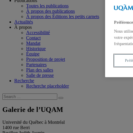
Publications
Toutes les publications
À propos des publications
À propos des Éditions les petits carnets
Actualités
Préférence
À propos
Nous utilis
Accessibilité
votre expér
Contact
Mandat
fréquentati
Historique
Équipe
Proposition de projet
Préf
Partenaires
Plan des salles
Salle de presse
Recherche
Recherche placeholder
Search
Search
for:
Galerie de l’UQAM
Université du Québec à Montréal
1400 rue Berri
Pavillon Judith-Jasmin