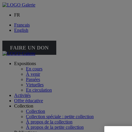
FR
Français
English
FAIRE UN DON
Expositions
En cours
À venir
Passées
Virtuelles
En circulation
Activités
Offre éducative
Collection
Collection
Collection spéciale : petite collection
À propos de la collection
À propos de la petite collection