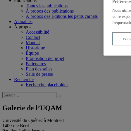
Publications
Préférence
Toutes les publications
Nous utilis
À propos des publications
À propos des Éditions les petits carnets
votre expér
Actualités
fréquentati
À propos
Accessibilité
Contact
Préf
Mandat
Historique
Équipe
Proposition de projet
Partenaires
Plan des salles
Salle de presse
Recherche
Recherche placeholder
Search
Search
for:
Galerie de l’UQAM
Université du Québec à Montréal
1400 rue Berri
Pavillon Judith-Jasmin