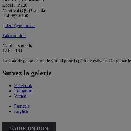
Local J-R120
Montréal (QC) Canada
514 987-6150
galerie@uqam.ca
Faire un don
Mardi – samedi,
12 h – 18 h
La Galerie passe en mode virtuel pour la période estivale. De retour l
Suivez la galerie
Facebook
Instagram
Vimeo
Français
English
FAIRE UN DON