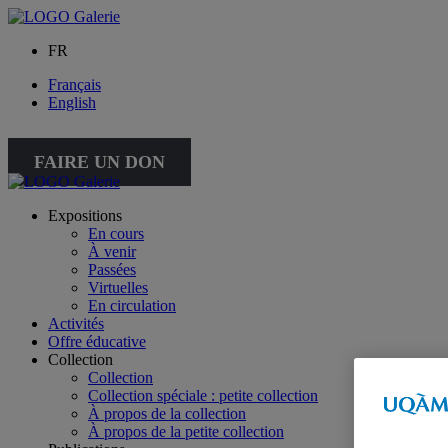
FR
Français
English
FAIRE UN DON
Expositions
En cours
À venir
Passées
Virtuelles
En circulation
Activités
Offre éducative
Collection
Collection
Collection spéciale : petite collection
À propos de la collection
À propos de la petite collection