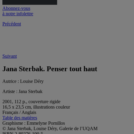
Abonnez-vous
à notre infolettre
Précédent
Suivant
Jana Sterbak. Penser tout haut
Autrice :
Louise Déry
Artiste :
Jana Sterbak
2001, 112 p., couverture rigide
16,5 x 23,5 cm, illustrations couleur
Français / Anglais
Table des matières
Graphisme : Emmelyne Pornillos
© Jana Sterbak, Louise Déry, Galerie de l’UQAM
ISBN 2-89276-190-5