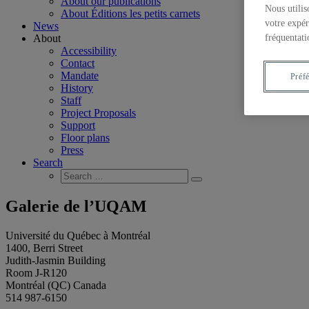
About our publications
Nous utilis
About Éditions les petits carnets
votre expér
News
fréquentati
About
Accessibility
Contact
Mandate
Préf
History
Staff
Project Proposals
Support
Floor plans
Press
Search
Search
Search
for:
Galerie de l’UQAM
Université du Québec à Montréal
1400, Berri Street
Judith-Jasmin Building
Room J-R120
Montréal (QC) Canada
514 987-6150