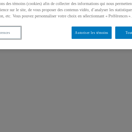
ons des témoins (cookies) afin de collecter des informations qui nous permetten
ience sur le site, de vous proposer des contenus vidéo, d’analyser les statistique
on, etc. Vous pouvez personnaliser votre choix en sélectionnant « Préférences ».
érences
Autoriser les témoins
Tout