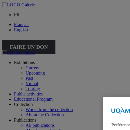
FR
Français
English
FAIRE UN DON
Exhibitions
Current
Upcoming
Past
Virtual
Touring
Public activities
Educational Program
Collection
Works from the collection
About the Collection
Publications
Préférence
All publications