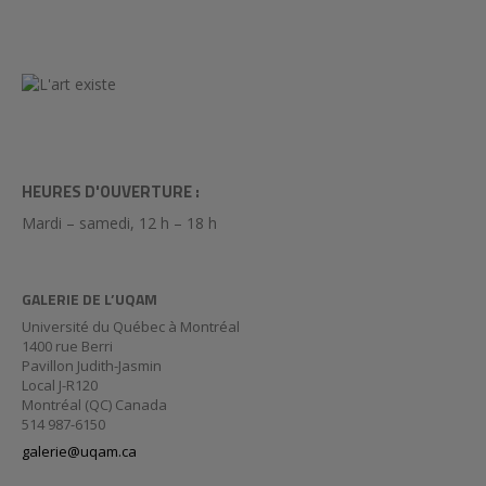
HEURES D'OUVERTURE :
Mardi – samedi, 12 h – 18 h
GALERIE DE L’UQAM
Université du Québec à Montréal
1400 rue Berri
Pavillon Judith-Jasmin
Local J-R120
Montréal (QC) Canada
514 987-6150
galerie@uqam.ca