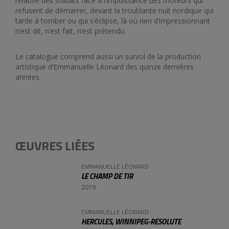
relative des soldats face à l’impuissance des moteurs qui
refusent de démarrer, devant la troublante nuit nordique qui
tarde à tomber ou qui s’éclipse, là où rien d’impressionnant
n’est dit, n’est fait, n’est prétendu.
Le catalogue comprend aussi un survol de la production
artistique d’Emmanuelle Léonard des quinze dernières
années.
ŒUVRES LIÉES
EMMANUELLE LÉONARD
LE CHAMP DE TIR
2019
EMMANUELLE LÉONARD
HERCULES, WINNIPEG-RESOLUTE