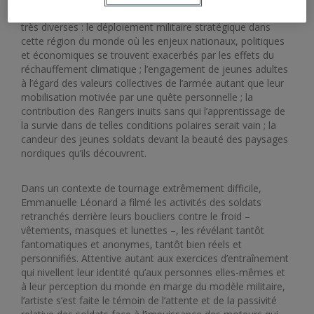
Emmanuelle Léonard a découvert un ensemble de réalités
très diverses : le déploiement militaire stratégique dans
cette région du monde où les enjeux nationaux, politiques
et économiques se trouvent exacerbés par les effets du
réchauffement climatique ; l’engagement de jeunes adultes
à l’égard des valeurs collectives de l’armée autant que leur
mobilisation motivée par une quête personnelle ; la
contribution des Rangers inuits sans qui l’apprentissage de
la survie dans de telles conditions polaires serait vain ; la
candeur des jeunes soldats devant la beauté des paysages
nordiques qu’ils découvrent.
Dans un contexte de tournage extrêmement difficile,
Emmanuelle Léonard a filmé les activités des soldats
retranchés derrière leurs boucliers contre le froid –
vêtements, masques et lunettes –, les révélant tantôt
fantomatiques et anonymes, tantôt bien réels et
personnifiés. Attentive autant aux exercices d’entraînement
qui nivellent leur identité qu’aux personnes elles-mêmes et
à leur perception du monde en marge du modèle militaire,
l’artiste s’est faite le témoin de l’attente et de la passivité