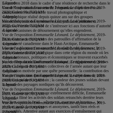
Légende
Léonard en 2018 dans le cadre d’une résidence de recherche dans le
Vue de l'exposition
Emmanuelle Léonard. Le déploiement
, 2019-
Grand Nord canadien au sein du Programme d’arts des Forces
2020, Galerie de l'UQAM
canadiennes. Poursuivant le travail photographique et
Légende
vidéographique réalisé depuis quinze ans sur des groupes
Vue de l'exposition
Emmanuelle Léonard. Le déploiement
, 2019-
hiérarchisés issus des systèmes social, judiciaire, militaire et
2020, Galerie de l'UQAM
religieux, l’artiste continue de s’intéresser ici aux fonctions d’autorité
Légende
et aux mécanismes de détournement qu’elles engendrent.
Vue de l'exposition
Emmanuelle Léonard. Le déploiement
, 2019-
En assistant aux manœuvres des patrouilles d’affirmation de la
2020, Galerie de l'UQAM
souveraineté canadienne dans le Haut-Arctique, Emmanuelle
Légende
Léonard a découvert un ensemble de réalités très diverses : le
Vue de l'exposition
Emmanuelle Léonard. Le déploiement
, 2019-
déploiement militaire stratégique dans cette région du monde où les
2020, Galerie de l'UQAM
enjeux nationaux, politiques et économiques se trouvent exacerbés
Légende
par les effets du réchauffement climatique ; l’engagement de jeunes
Vue de l'exposition
Emmanuelle Léonard. Le déploiement
, 2019-
adultes à l’égard des valeurs collectives de l’armée autant que leur
2020, Galerie de l'UQAM
mobilisation motivée par une quête personnelle ; la contribution des
Légende
Rangers inuits sans qui l’apprentissage de la survie dans de telles
Vue de l'exposition
Emmanuelle Léonard. Le déploiement
, 2019-
conditions polaires serait vain ; la candeur des jeunes soldats devant
2020, Galerie de l'UQAM
la beauté des paysages nordiques qu’ils découvrent.
Légende
Vue de l'exposition
Emmanuelle Léonard. Le déploiement
, 2019-
Dans un contexte de tournage extrêmement difficile, Emmanuelle
2020, Galerie de l'UQAM
Léonard a filmé les activités des soldats retranchés derrière leurs
Légende
boucliers contre le froid – vêtements, masques et lunettes –, les
Vue de l'exposition
Emmanuelle Léonard. Le déploiement
, 2019-
révélant tantôt fantomatiques et anonymes, tantôt bien réels et
2020, Galerie de l'UQAM
personnifiés. Attentive autant aux exercices d’entraînement qui
Légende