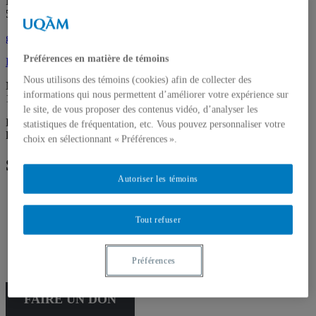
Montréal (QC) Canada
514 987-6150
galerie@uqam.ca
Préférences en matière de témoins
Faire un don
Nous utilisons des témoins (cookies) afin de collecter des
Mardi – samedi,
informations qui nous permettent d’améliorer votre expérience sur
12 h – 18 h
le site, de vous proposer des contenus vidéo, d’analyser les
La Galerie passe en mode virtuel pour la période estivale. De retour
statistiques de fréquentation, etc. Vous pouvez personnaliser votre
le 3 septembre 17 h 30.
choix en sélectionnant « Préférences ».
Suivez la galerie
Autoriser les témoins
Tout refuser
Français
English
Préférences
FAIRE UN DON