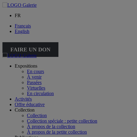
FR
Français
English
FAIRE UN DON
Expositions
En cours
À venir
Passées
Virtuelles
En circulation
Activités
Offre éducative
Collection
Collection
Collection spéciale : petite collection
À propos de la collection
À propos de la petite collection