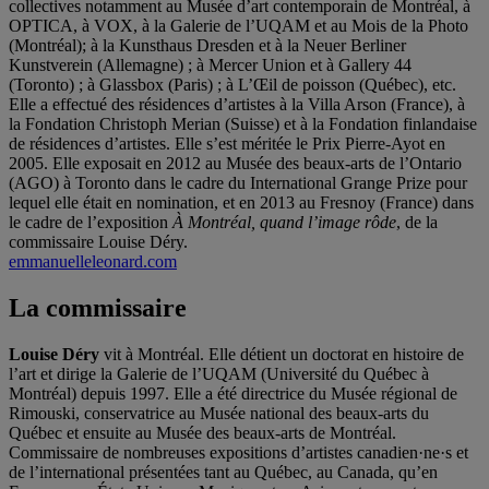
collectives notamment au Musée d’art contemporain de Montréal, à
OPTICA, à VOX, à la Galerie de l’UQAM et au Mois de la Photo
(Montréal); à la Kunsthaus Dresden et à la Neuer Berliner
Kunstverein (Allemagne) ; à Mercer Union et à Gallery 44
(Toronto) ; à Glassbox (Paris) ; à L’Œil de poisson (Québec), etc.
Elle a effectué des résidences d’artistes à la Villa Arson (France), à
la Fondation Christoph Merian (Suisse) et à la Fondation finlandaise
de résidences d’artistes. Elle s’est méritée le Prix Pierre-Ayot en
2005. Elle exposait en 2012 au Musée des beaux-arts de l’Ontario
(AGO) à Toronto dans le cadre du International Grange Prize pour
lequel elle était en nomination, et en 2013 au Fresnoy (France) dans
le cadre de l’exposition
À Montréal, quand l’image rôde
, de la
commissaire Louise Déry.
emmanuelleleonard.com
La commissaire
Louise Déry
vit à Montréal. Elle détient un doctorat en histoire de
l’art et dirige la Galerie de l’UQAM (Université du Québec à
Montréal) depuis 1997. Elle a été directrice du Musée régional de
Rimouski, conservatrice au Musée national des beaux-arts du
Québec et ensuite au Musée des beaux-arts de Montréal.
Commissaire de nombreuses expositions d’artistes canadien·ne·s et
de l’international présentées tant au Québec, au Canada, qu’en