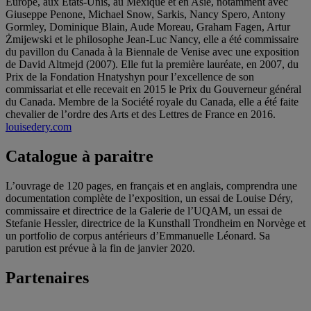
Europe, aux États-Unis, au Mexique et en Asie, notamment avec
Giuseppe Penone, Michael Snow, Sarkis, Nancy Spero, Antony
Gormley, Dominique Blain, Aude Moreau, Graham Fagen, Artur
Żmijewski et le philosophe Jean-Luc Nancy, elle a été commissaire
du pavillon du Canada à la Biennale de Venise avec une exposition
de David Altmejd (2007). Elle fut la première lauréate, en 2007, du
Prix de la Fondation Hnatyshyn pour l’excellence de son
commissariat et elle recevait en 2015 le Prix du Gouverneur général
du Canada. Membre de la Société royale du Canada, elle a été faite
chevalier de l’ordre des Arts et des Lettres de France en 2016.
louisedery.com
Catalogue à paraitre
L’ouvrage de 120 pages, en français et en anglais, comprendra une
documentation complète de l’exposition, un essai de Louise Déry,
commissaire et directrice de la Galerie de l’UQAM, un essai de
Stefanie Hessler, directrice de la Kunsthall Trondheim en Norvège et
un portfolio de corpus antérieurs d’Emmanuelle Léonard. Sa
parution est prévue à la fin de janvier 2020.
Partenaires