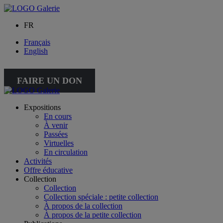
FR
Français
English
FAIRE UN DON
Expositions
En cours
À venir
Passées
Virtuelles
En circulation
Activités
Offre éducative
Collection
Collection
Collection spéciale : petite collection
À propos de la collection
À propos de la petite collection