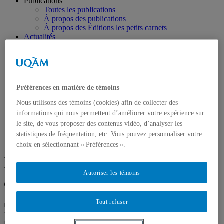
Publications
Toutes les publications
À propos des publications
À propos des Éditions les petits carnets
Actualités
À propos
Accessibilité
Contact
Mandat
Historique
Préférences en matière de témoins
Équipe
Proposition de projet
Nous utilisons des témoins (cookies) afin de collecter des
Partenaires
informations qui nous permettent d’améliorer votre expérience sur
Plan des salles
le site, de vous proposer des contenus vidéo, d’analyser les
Salle de presse
statistiques de fréquentation, etc. Vous pouvez personnaliser votre
Recherche
Recherche placeholder
choix en sélectionnant « Préférences ».
Search
Search
for:
Autoriser les témoins
Galerie de l’UQAM
Tout refuser
Université du Québec à Montréal
1400 rue Berri
Pavillon Judith-Jasmin