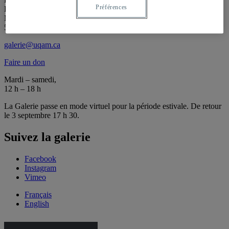
Préférences
Local J-R120
Montréal (QC) Canada
514 987-6150
galerie@uqam.ca
Faire un don
Mardi – samedi,
12 h – 18 h
La Galerie passe en mode virtuel pour la période estivale. De retour
le 3 septembre 17 h 30.
Suivez la galerie
Facebook
Instagram
Vimeo
Français
English