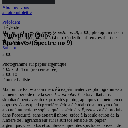
Abonnez-vous
à notre infolettre
Précédent
Légende
Manon De Pauw,
Épreuves (Spectre no 9)
, 2009, photogramme sur
Manon De Pauw
papier argentique, 40,5 x 50,4 cm. Collection d’œuvres d’art de
Épreuves (Spectre no 9)
l’UQAM (2009.10)
Suivant
2009
Photogramme sur papier argentique
40,5 x 50,4 cm (non encadrée)
2009.10
Don de l’artiste
Manon De Pauw a commencé à expérimenter ces photogrammes à
la même période que la série
L’apprentie
. Elle travaillait ainsi
simultanément avec deux procédés photographiques diamétralement
opposés. Alors que la première série a été réalisée au moyen d’un
appareil numérique sophistiqué, la série des
Épreuves
a été produite
dans l’obscurité, sans appareil photo, grâce à la seule action de la
lumière de l’agrandisseur sur la surface sensible du papier
argentique. Ces halos et sombres empreintes spectrales naissent de