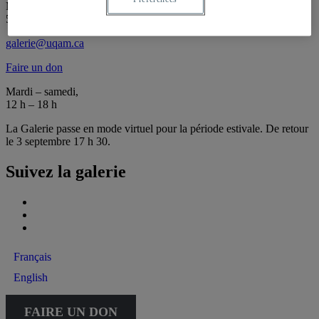
Montréal (QC) Canada
514 987-6150
galerie@uqam.ca
Faire un don
Mardi – samedi,
12 h – 18 h
La Galerie passe en mode virtuel pour la période estivale. De retour
le 3 septembre 17 h 30.
Suivez la galerie
Français
English
FAIRE UN DON