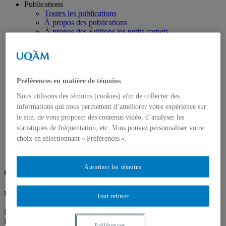
Publications
Toutes les publications
À propos des publications
À propos des Éditions les petits carnets
Actualités
À propos
Accessibilité
Contact
Mandat
Préférences en matière de témoins
Historique
Équipe
Nous utilisons des témoins (cookies) afin de collecter des
Proposition de projet
informations qui nous permettent d’améliorer votre expérience sur
Partenaires
le site, de vous proposer des contenus vidéo, d’analyser les
Plan des salles
statistiques de fréquentation, etc. Vous pouvez personnaliser votre
Salle de presse
choix en sélectionnant « Préférences ».
Recherche
Search
Search
for:
Autoriser les témoins
Galerie de l’UQAM
Université du Québec à Montréal
Tout refuser
1400 rue Berri
Pavillon Judith-Jasmin
Local J-R120
Préférences