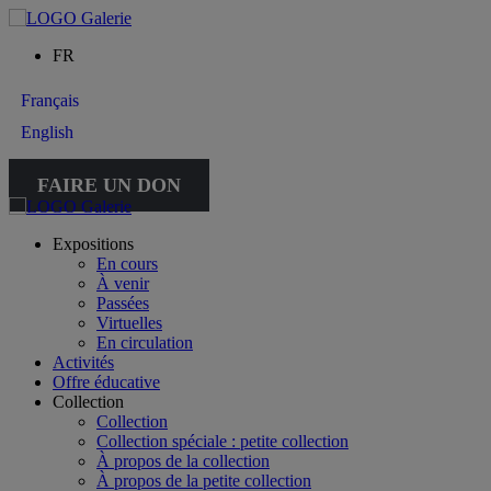
FR
Français
English
FAIRE UN DON
Expositions
En cours
À venir
Passées
Virtuelles
En circulation
Activités
Offre éducative
Collection
Collection
Collection spéciale : petite collection
À propos de la collection
À propos de la petite collection