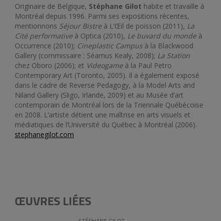
Originaire de Belgique,
Stéphane Gilot
habite et travaille à
Montréal depuis 1996. Parmi ses expositions récentes,
mentionnons
Séjour Bistre
à L’Œil de poisson (2011),
La
Cité performative
à Optica (2010),
Le buvard du monde
à
Occurrence (2010);
Cineplastic Campus
à la Blackwood
Gallery (commissaire : Séamus Kealy, 2008);
La Station
chez Oboro (2006); et
Videogame
à la Paul Petro
Contemporary Art (Toronto, 2005). Il a également exposé
dans le cadre de Reverse Pedagogy, à la Model Arts and
Niland Gallery (Sligo, Irlande, 2009) et au Musée d’art
contemporain de Montréal lors de la Triennale Québécoise
en 2008. L’artiste détient une maîtrise en arts visuels et
médiatiques de l’Université du Québec à Montréal (2006).
stephanegilot.com
ŒUVRES LIÉES
STÉPHANE GILOT