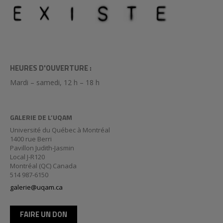
HEURES D'OUVERTURE :
Mardi – samedi, 12 h – 18 h
GALERIE DE L’UQAM
Université du Québec à Montréal
1400 rue Berri
Pavillon Judith-Jasmin
Local J-R120
Montréal (QC) Canada
514 987-6150
galerie@uqam.ca
FAIRE UN DON