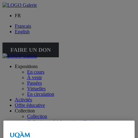
FR
Français
English
FAIRE UN DON
Expositions
En cours
À venir
Passées
Virtuelles
En circulation
Activités
Offre éducative
Collection
Collection
Collection spéciale : petite collection
À propos de la collection
À propos de la petite collection