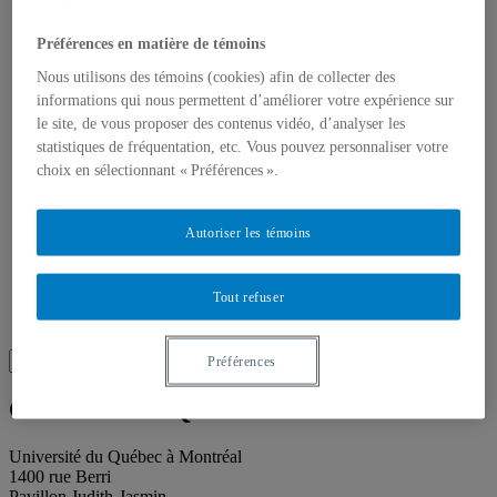
Publications
Toutes les publications
À propos des publications
Préférences en matière de témoins
À propos des Éditions les petits carnets
Nous utilisons des témoins (cookies) afin de collecter des
Actualités
informations qui nous permettent d’améliorer votre expérience sur
À propos
Accessibilité
le site, de vous proposer des contenus vidéo, d’analyser les
Contact
statistiques de fréquentation, etc. Vous pouvez personnaliser votre
Mandat
choix en sélectionnant « Préférences ».
Historique
Équipe
Proposition de projet
Autoriser les témoins
Partenaires
Plan des salles
Salle de presse
Tout refuser
Recherche
Recherche placeholder
Search
Préférences
Search
for:
Galerie de l’UQAM
Université du Québec à Montréal
1400 rue Berri
Pavillon Judith-Jasmin