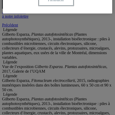
Préférences
FAIRE UN DON
Abonnez-vous
à notre infolettre
Précédent
Légende
Gilberto Esparza,
Plantas autofotosintéticas
(Plantes
autophotosynthétiques), 2013-, installation bioélectronique : piles à
combustibles microbiennes, circuits électroniques, silicone,
collecteurs d’énergie, crustacés, alevins, protozoaires, microalgues,
plantes aquatiques, eux usées de la ville de Montréal, dimensions
variables.
Légende
Vue de l’exposition
Gilberto Esparza. Plantas autofotosintéticas
,
2017, Galerie de l’UQAM
Légende
Gilberto Esparza,
Fitonucleum electrocellarii
, 2015, radiographies
numériques insérées dans des boîtes lumineuses, 60 x 50 cm et 90 x
50 cm.
Légende
Gilberto Esparza,
Plantas autofotosintéticas
(Plantes
autophotosynthétiques), 2013-, installation bioélectronique : piles à
combustibles microbiennes, circuits électroniques, silicone,
collecteurs d’énergie, crustacés, alevins, protozoaires, microalgues,