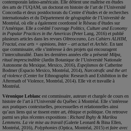
contemporain latino-américain. Elle détient une maîtrise en études
des arts de l’UQAM, un doctorat en histoire de l’art de l’Université
Concordia et deux postdoctorats du Centre d’études et de recherches
internationales et du Département de géographie de l’Université de
Montréal, où elle a également coordonné le Réseau d’études sur
l’Amérique. Elle a coédité l’ouvrage
Politics, Culture and Economy
in Popular Practices in the Americas
(Peter Lang, 2016) et publié
plusieurs articles dans les revues
Oltreoceano
,
Les Cahiers ALHIM,
Fractal
,
esse arts + opinions
,
Inter – art actuel
et
Archée
. En tant
que commissaire, elle s’intéresse à des projets qui encouragent
l’interculturalité. Dans les dernières années elle a présenté
Milpa,
ritual imprescindible
(Jardin Botanique de l’Université Nationale
Autonome du Mexique, Mexico, 2016),
Espejismos
de Catherine
Bodmer (Espacio Mexico, Montréal, 2014),
Narcotrafic and the art
of violence
(Center for Ethnographic Research and Exhibition in the
Aftermath of Violence, Montréal, 2014). Elle vit et travaille à
Montréal.
Véronique Leblanc
est commissaire, auteure et chargée de cours en
histoire de l’art à l’Université du Québec à Montréal. Elle s’intéresse
aux pratiques contextuelles, processuelles et relationnelles ainsi
qu’aux liens qui se tissent entre art, éthique et politique. On retrouve
parmi ses plus récentes expositions :
Richard Ibghy & Marilou
Lemmens. La vie mise au travail
(Galerie Leonard & Bina Ellen,
Montréal, 2016),
Polyphonies
(Optica, Montréal, 2015) et
faire avec