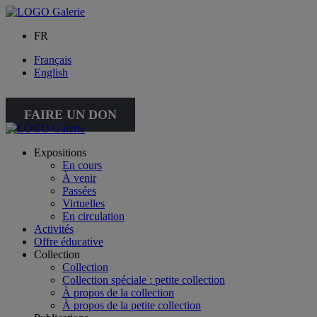
FR
Français
English
FAIRE UN DON
Expositions
En cours
À venir
Passées
Virtuelles
En circulation
Activités
Offre éducative
Collection
Collection
Collection spéciale : petite collection
À propos de la collection
À propos de la petite collection