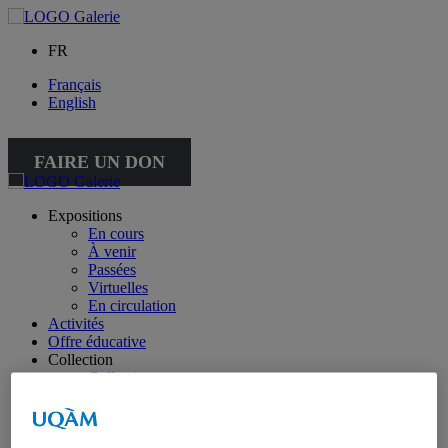
FR
Français
English
FAIRE UN DON
Expositions
En cours
À venir
Passées
Virtuelles
En circulation
Activités
Offre éducative
Collection
Collection
Collection spéciale : petite collection
À propos de la collection
À propos de la petite collection