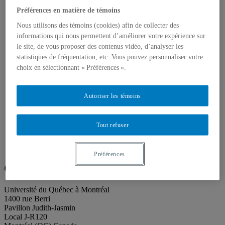
Publications
Toutes les publications
Préférences en matière de témoins
À propos des publications
Nous utilisons des témoins (cookies) afin de collecter des
À propos des Éditions les petits carnets
informations qui nous permettent d’améliorer votre expérience sur
Actualités
À propos
le site, de vous proposer des contenus vidéo, d’analyser les
Accessibilité
statistiques de fréquentation, etc. Vous pouvez personnaliser votre
Contact
choix en sélectionnant « Préférences ».
Mandat
Historique
Équipe
Autoriser les témoins
Proposition de projet
Partenaires
Plan des salles
Tout refuser
Salle de presse
Recherche
Search
Search
for:
Préférences
Galerie de l’UQAM
Université du Québec à Montréal
1400 rue Berri
Pavillon Judith-Jasmin
Local J-R120