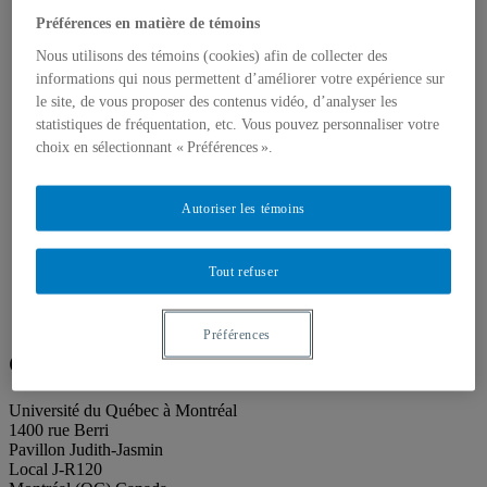
Publications
Toutes les publications
Préférences en matière de témoins
À propos des publications
Nous utilisons des témoins (cookies) afin de collecter des
À propos des Éditions les petits carnets
informations qui nous permettent d’améliorer votre expérience sur
Actualités
À propos
le site, de vous proposer des contenus vidéo, d’analyser les
Accessibilité
statistiques de fréquentation, etc. Vous pouvez personnaliser votre
Contact
choix en sélectionnant « Préférences ».
Mandat
Historique
Équipe
Autoriser les témoins
Proposition de projet
Partenaires
Plan des salles
Tout refuser
Salle de presse
Recherche
Search
Search
for:
Préférences
Galerie de l’UQAM
Université du Québec à Montréal
1400 rue Berri
Pavillon Judith-Jasmin
Local J-R120