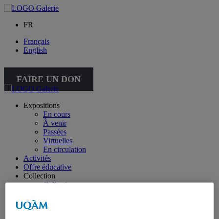
FR
Français
English
FAIRE UN DON
Expositions
En cours
À venir
Passées
Virtuelles
En circulation
Activités
Offre éducative
Collection
Collection
Collection spéciale : petite collection
À propos de la collection
À propos de la petite collection