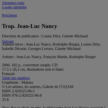
Abonnez-vous
à notre infolettre
Précédent
Trop. Jean-Luc Nancy
Direction de publication :
Louise Déry, Ginette Michaud
Suivant
Auteurs·trices :
Jean-Luc Nancy, Rodolphe Burger, Louise Déry,
Isabelle Décarie, Georges Leroux, Ginette Michaud
Artistes :
Jean-Luc Nancy, François Martin, Rodolphe Burger
2006, 182 p., couverture souple, CD
17,5 x 26,2 cm, illustrations noir et blanc
Français
Table des matières
Graphisme : Makara
© Les artistes, les auteurs, Galerie de l’UQAM
ISBN 2-920325-96-5
ISBN 978-2-920325-96-8
35 $
Trop.
Par ce choix de titre, le philosophe Jean-Luc Nancy associait à