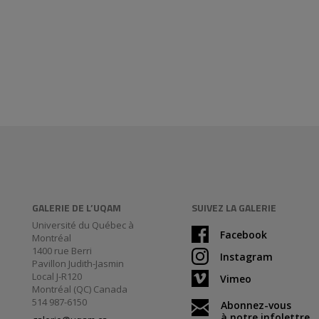
GALERIE DE L’UQAM
SUIVEZ LA GALERIE
Université du Québec à
Facebook
Montréal
1400 rue Berri
Instagram
Pavillon Judith-Jasmin
Local J-R120
Vimeo
Montréal (QC) Canada
514 987-6150
Abonnez-vous
à notre infolettre