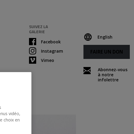
SUIVEZ LA
GALERIE
English
Facebook
Instagram
FAIRE UN DON
Vimeo
Abonnez-vous
à notre
infolettre
s
enus vidéo,
re choix en