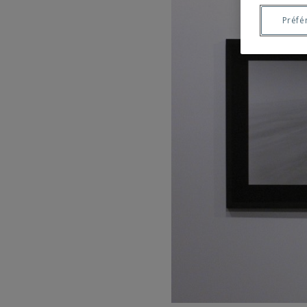
Préfé