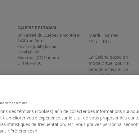
GALERIE DE L’UQAM
Université du Québec à Montréal
Mardi – samedi,
1400 rue Berri
12 h – 18 h
Pavillon Judith-Jasmin
Local J-R120
La Galerie passe en
Montréal (QC) Canada
514 987-6150
mode virtuel pour la
période estivale. De
retour le 3 septembre
17 h 30.
 matière de témoins
sons des témoins (cookies) afin de collecter des informations qui nou
 d’améliorer votre expérience sur le site, de vous proposer des cont
 les statistiques de fréquentation, etc. Vous pouvez personnaliser vot
ant « Préférences ».