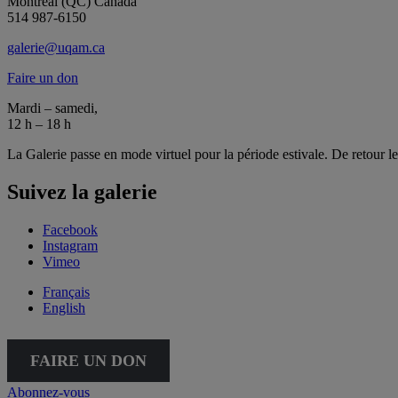
Montréal (QC) Canada
514 987-6150
galerie@uqam.ca
Faire un don
Mardi – samedi,
12 h – 18 h
La Galerie passe en mode virtuel pour la période estivale. De retour l
Suivez la galerie
Facebook
Instagram
Vimeo
Français
English
FAIRE UN DON
Abonnez-vous