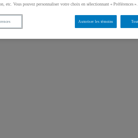
on, etc. Vous pouvez personnaliser votre choix en sélectionnant « Préférences ».
érences
Autoriser les témoins
Tout