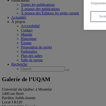
Publications
fréquentati
Toutes les publications
À propos des publications
À propos des Éditions les petits carnets
Préf
Actualités
À propos
Accessibilité
Contact
Mandat
Historique
Équipe
Proposition de projet
Partenaires
Plan des salles
Salle de presse
Recherche
Search
Search
for:
Galerie de l’UQAM
Université du Québec à Montréal
1400 rue Berri
Pavillon Judith-Jasmin
Local J-R120