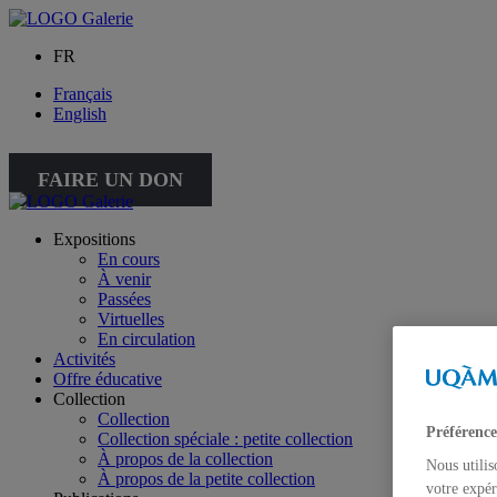
FR
Français
English
FAIRE UN DON
Expositions
En cours
À venir
Passées
Virtuelles
En circulation
Activités
Offre éducative
Collection
Collection
Préférence
Collection spéciale : petite collection
À propos de la collection
Nous utilis
À propos de la petite collection
votre expér