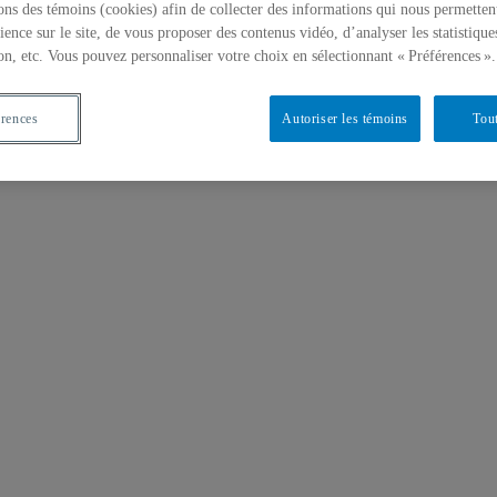
ons des témoins (cookies) afin de collecter des informations qui nous permetten
ience sur le site, de vous proposer des contenus vidéo, d’analyser les statistique
on, etc. Vous pouvez personnaliser votre choix en sélectionnant « Préférences ».
érences
Autoriser les témoins
Tout