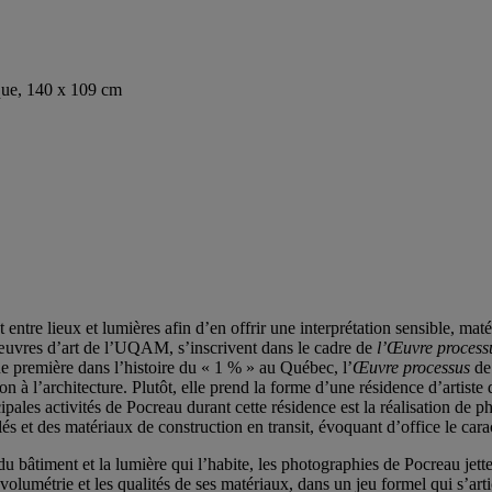
que, 140 x 109 cm
entre lieux et lumières afin d’en offrir une interprétation sensible, maté
œuvres d’art de l’UQAM, s’inscrivent dans le cadre de
l’Œuvre process
première dans l’histoire du « 1 % » au Québec, l’
Œuvre processus
de
n à l’architecture. Plutôt, elle prend la forme d’une résidence d’artiste 
cipales activités de Pocreau durant cette résidence est la réalisation de 
lés et des matériaux de construction en transit, évoquant d’office le car
 du bâtiment et la lumière qui l’habite, les photographies de Pocreau jette
volumétrie et les qualités de ses matériaux, dans un jeu formel qui s’ar