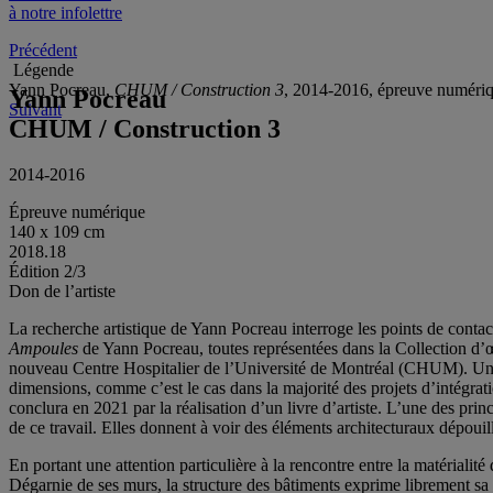
à notre infolettre
Précédent
Légende
Yann Pocreau,
CHUM / Construction 3
, 2014-2016, épreuve numéri
Yann Pocreau
Suivant
CHUM / Construction 3
2014-2016
Épreuve numérique
140 x 109 cm
2018.18
Édition 2/3
Don de l’artiste
La recherche artistique de Yann Pocreau interroge les points de contact 
Ampoules
de Yann Pocreau, toutes représentées dans la Collection d’
nouveau Centre Hospitalier de l’Université de Montréal (CHUM). Une 
dimensions, comme c’est le cas dans la majorité des projets d’intégratio
conclura en 2021 par la réalisation d’un livre d’artiste. L’une des prin
de ce travail. Elles donnent à voir des éléments architecturaux dépouil
En portant une attention particulière à la rencontre entre la matérialité
Dégarnie de ses murs, la structure des bâtiments exprime librement sa 