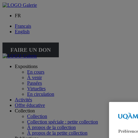
FR
Français
English
FAIRE UN DON
Expositions
En cours
À venir
Passées
Virtuelles
En circulation
Activités
Offre éducative
Collection
Collection
Collection spéciale : petite collection
À propos de la collection
Préférence
À propos de la petite collection