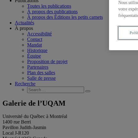
Publications
Nous utilis
Toutes les publications
votre expér
À propos des publications
fréquentati
À propos des Éditions les petits carnets
Actualités
À propos
Préf
Accessibilité
Contact
Mandat
Historique
Équipe
Proposition de projet
Partenaires
Plan des salles
Salle de presse
Recherche
Search
Search
for:
Galerie de l’UQAM
Université du Québec à Montréal
1400 rue Berri
Pavillon Judith-Jasmin
Local J-R120