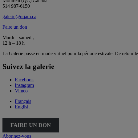
Montréal (QC) Canada
514 987-6150
galerie@uqam.ca
Faire un don
Mardi – samedi,
12 h – 18 h
La Galerie passe en mode virtuel pour la période estivale. De retour l
Suivez la galerie
Facebook
Instagram
Vimeo
Français
English
FAIRE UN DON
Abonnez-vous