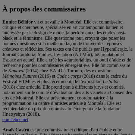
À propos des commissaires
Eunice Bélidor
vit et travaille à Montréal. Elle est commissaire,
critique et chercheure, spécialisée en art contemporain haïtien et
intéressée par le design de mode, la performance, les études post-
black et le féminisme. Elle questionne tout, croyant que poser les
bonnes questions est la meilleure façon de trouver des réponses
créatives et réfléchies. Ses textes ont été publiés par Hyperallergic, le
Journal Curatorial Studies, Invitation (Art Mûr), InCirculation et
Espace art actuel. Elle a créé les #curatorialtips, un outil d’aide et de
recherche pour les commissaires émergent·e·s. Elle fut commissaire
de
Kanaval
(2014) chez BAnD à Toronto, des expositions
Mémoires Futures
(2016) et
Code : corps
(2018) dans le cadre du
Festival HTMlles et plus récemment, de l’exposition
Le Salon
(2018) chez articule. Elle prend part à différents jurys et comités,
notamment sur le comité d’évaluation des arts visuels au Conseil des
arts de Montréal. Elle est présentement coordonnatrice à la
programmation au centre d’artistes articule à Montréal. Elle est
récipiendaire du prix du commissaire émergent de la fondation
Hnatsyshyn (2018).
eunicebee.net
Anaïs Castro
est une commissaire et critique d’art établie entre