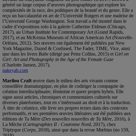
généré un large corpus d’œuvres photographique qui explore les
complexités de la race, des politiques de la beauté et du genre. Elle a
reçu un baccalauréat en art de l’Université Rutgers et une maitrise de
l’Université George Washington. Son travail a été montré dans le
cadre d’expositions solo à la galerie Catherine Eldman (Chicago,
2017), au Urban Institute for Contemporary Art (Grand Rapids,
2017), et au McKenna Museum of African American Art (Nouvelle-
Orléans, 2012). Ses œuvres ont également été publiées par New
York Magazine, Dazed & Confused, The Fader, TIME, Vice, ainsi
que dans les livres
Babe
(dirigé par Petra Collins, 2015) et
Girl on
Girl: Art and Photography in the Age of the Female Gaze
(Charlotte Jansen, 2017).
nakeyab.com
Marilou Craft
œuvre dans le milieu des arts vivants comme
conseillère dramaturgique, en plus de codiriger la compagnie de
création interdisciplinaire, féministe et queer projets hybris. Elle
signe aussi articles, chroniques et commentaires culturels sur
diverses plateformes, tout en s’intéressant au droit et à la traduction.
À titre de créatrice, elle livre ses propres textes dans des contextes
performatifs, et ses premières œuvres littéraires ont été publiées aux
éditions de Ta Mère (
Des nouvelles nouvelles de Ta Mère
, 2016), à
La Mèche (
Cartographies II : Couronne Nord
, 2017), chez
Triptyque (
Corps
, 2018), ainsi que dans la revue Mœbius (no 159,
2018).