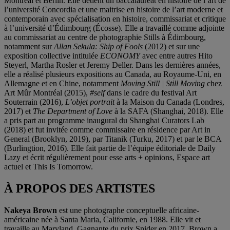
Montréal et Berlin. Elle détient un baccalauréat en histoire de l’art de
l’université Concordia et une maitrise en histoire de l’art moderne et
contemporain avec spécialisation en histoire, commissariat et critique
à l’université d’Édimbourg (Écosse). Elle a travaillé comme adjointe
au commissariat au centre de photographie Stills à Édimbourg,
notamment sur
Allan Sekula: Ship of Fools
(2012) et sur une
exposition collective intitulée
ECONOMY
avec entre autres Hito
Steyerl, Martha Rosler et Jeremy Deller. Dans les dernières années,
elle a réalisé plusieurs expositions au Canada, au Royaume-Uni, en
Allemagne et en Chine, notamment
Moving Still | Still Moving
chez
Art Mûr Montréal (2015),
#self
dans le cadre du festival Art
Souterrain (2016),
L’objet portrait
à la Maison du Canada (Londres,
2017) et
The Department of Love
à la SAFA (Shanghai, 2018). Elle
a pris part au programme inaugural du Shanghai Curators Lab
(2018) et fut invitée comme commissaire en résidence par Art in
General (Brooklyn, 2019), par Titanik (Turku, 2017) et par le BCA
(Burlingtion, 2016). Elle fait partie de l’équipe éditoriale de Daily
Lazy et écrit régulièrement pour esse arts + opinions, Espace art
actuel et This Is Tomorrow.
À PROPOS DES ARTISTES
Nakeya Brown
est une photographe conceptuelle africaine-
américaine née à Santa Maria, Californie, en 1988. Elle vit et
travaille au Maryland. Gagnante du prix Snider en 2017, Brown a