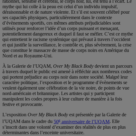
rationnel, sensible et cérébral, le corps noir, lui, est tenu à l’écart. Le
mythe qui lui colle à la peau est celui d’un individu impulsif,
déraisonnable et de nature violente. Et s’il est souvent célébré pour
ses capacités physiques, particulièrement dans le contexte
d’évènements sportifs, ces mêmes attributs préjudiciables sont
utilisés pour renforcer l’idée d’un corps puissant et menaçant,
potentiellement dangereux et duquel il faut se méfier. C’est ce mythe
qui entretient le racisme systémique qui prévaut à travers l’occident
et qui justifie la surveillance, le contrôle et, plus sévèrement, la crise
que constitue le massacre de masse de corps noirs en Amérique du
Nord et au Royaume-Uni.
À la Galerie de l’UQAM,
Over My Black Body
devient un parcours
à travers duquel le public est amené à réfléchir aux nombreux codes
qui portent préjudice au corps noir dans notre société. Malgré leur
caractère politique, l’exposition et le programme d’évènements se
veulent également une célébration de la vie noire, de points de vue
nord-américain et britannique. Les artistes qui y participent
manipulent les codes propres à leur culture de manière à la fois
festive et provocante.
L’exposition
Over My Black Body
est présentée par la Galerie de
e
l’UQAM dans le cadre du
50
anniversaire de l’UQAM
. Elle
s’inscrit dans une volonté d’examiner des réalités de plus en plus
déterminantes dans l’enceinte universitaire.