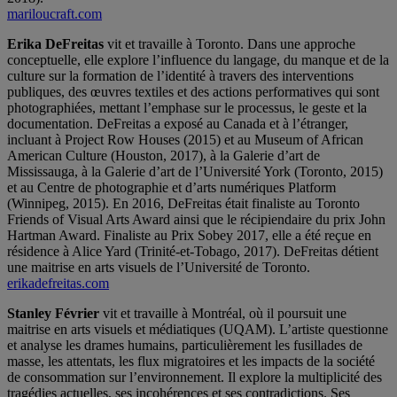
mariloucraft.com
Erika DeFreitas
vit et travaille à Toronto. Dans une approche
conceptuelle, elle explore l’influence du langage, du manque et de la
culture sur la formation de l’identité à travers des interventions
publiques, des œuvres textiles et des actions performatives qui sont
photographiées, mettant l’emphase sur le processus, le geste et la
documentation. DeFreitas a exposé au Canada et à l’étranger,
incluant à Project Row Houses (2015) et au Museum of African
American Culture (Houston, 2017), à la Galerie d’art de
Mississauga, à la Galerie d’art de l’Université York (Toronto, 2015)
et au Centre de photographie et d’arts numériques Platform
(Winnipeg, 2015). En 2016, DeFreitas était finaliste au Toronto
Friends of Visual Arts Award ainsi que le récipiendaire du prix John
Hartman Award. Finaliste au Prix Sobey 2017, elle a été reçue en
résidence à Alice Yard (Trinité-et-Tobago, 2017). DeFreitas détient
une maitrise en arts visuels de l’Université de Toronto.
erikadefreitas.com
Stanley Février
vit et travaille à Montréal, où il poursuit une
maitrise en arts visuels et médiatiques (UQAM). L’artiste questionne
et analyse les drames humains, particulièrement les fusillades de
masse, les attentats, les flux migratoires et les impacts de la société
de consommation sur l’environnement. Il explore la multiplicité des
tragédies actuelles, ses incohérences et ses contradictions. Ses