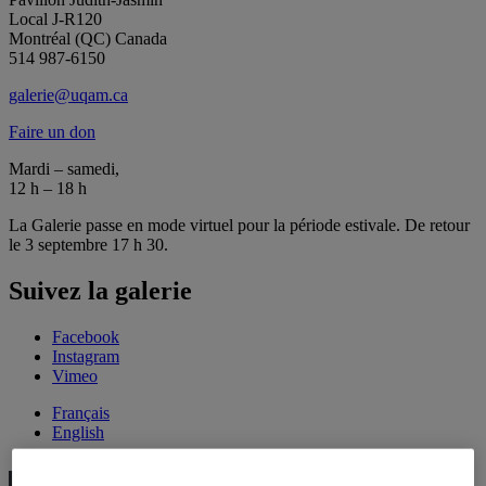
Local J-R120
Montréal (QC) Canada
514 987-6150
galerie@uqam.ca
Faire un don
Mardi – samedi,
12 h – 18 h
La Galerie passe en mode virtuel pour la période estivale. De retour
le 3 septembre 17 h 30.
Suivez la galerie
Facebook
Instagram
Vimeo
Français
English