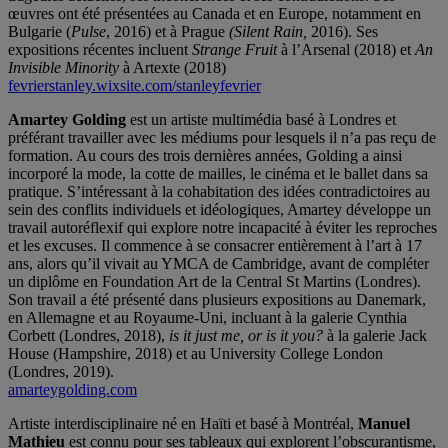
œuvres ont été présentées au Canada et en Europe, notamment en
Bulgarie (
Pulse
, 2016) et à Prague
(Silent Rain,
2016). Ses
expositions récentes incluent
Strange Fruit
à l’Arsenal (2018) et
An
Invisible Minority
à Artexte (2018)
fevrierstanley.wixsite.com/stanleyfevrier
Amartey Golding
est un artiste multimédia basé à Londres et
préférant travailler avec les médiums pour lesquels il n’a pas reçu de
formation. Au cours des trois dernières années, Golding a ainsi
incorporé la mode, la cotte de mailles, le cinéma et le ballet dans sa
pratique. S’intéressant à la cohabitation des idées contradictoires au
sein des conflits individuels et idéologiques, Amartey développe un
travail autoréflexif qui explore notre incapacité à éviter les reproches
et les excuses. Il commence à se consacrer entièrement à l’art à 17
ans, alors qu’il vivait au YMCA de Cambridge, avant de compléter
un diplôme en Foundation Art de la Central St Martins (Londres).
Son travail a été présenté dans plusieurs expositions au Danemark,
en Allemagne et au Royaume-Uni, incluant à la galerie Cynthia
Corbett (Londres, 2018),
is it just me, or is it you?
à la galerie Jack
House (Hampshire, 2018) et au University College London
(Londres, 2019).
amarteygolding.com
Artiste interdisciplinaire né en Haïti et basé à Montréal,
Manuel
Mathieu
est connu pour ses tableaux qui explorent l’obscurantisme,