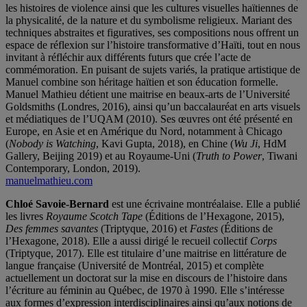
les histoires de violence ainsi que les cultures visuelles haïtiennes de
la physicalité, de la nature et du symbolisme religieux. Mariant des
techniques abstraites et figuratives, ses compositions nous offrent un
espace de réflexion sur l’histoire transformative d’Haïti, tout en nous
invitant à réfléchir aux différents futurs que crée l’acte de
commémoration. En puisant de sujets variés, la pratique artistique de
Manuel combine son héritage haïtien et son éducation formelle.
Manuel Mathieu détient une maitrise en beaux-arts de l’Université
Goldsmiths (Londres, 2016), ainsi qu’un baccalauréat en arts visuels
et médiatiques de l’UQAM (2010). Ses œuvres ont été présenté en
Europe, en Asie et en Amérique du Nord, notamment à Chicago
(
Nobody is Watching
, Kavi Gupta, 2018), en Chine (
Wu Ji
, HdM
Gallery, Beijing 2019) et au Royaume-Uni (
Truth to Power
, Tiwani
Contemporary, London, 2019).
manuelmathieu.com
Chloé Savoie-Bernard
est une écrivaine montréalaise. Elle a publié
les livres
Royaume Scotch Tape
(Éditions de l’Hexagone, 2015),
Des femmes savantes
(Triptyque, 2016) et
Fastes
(Éditions de
l’Hexagone, 2018). Elle a aussi dirigé le recueil collectif
Corps
(Triptyque, 2017). Elle est titulaire d’une maitrise en littérature de
langue française (Université de Montréal, 2015) et complète
actuellement un doctorat sur la mise en discours de l’histoire dans
l’écriture au féminin au Québec, de 1970 à 1990. Elle s’intéresse
aux formes d’expression interdisciplinaires ainsi qu’aux notions de