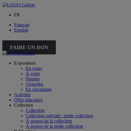
FR
Français
English
FAIRE UN DON
Expositions
En cours
À venir
Passées
Virtuelles
En circulation
Activités
Offre éducative
Collection
Collection
Collection spéciale : petite collection
À propos de la collection
À propos de la petite collection