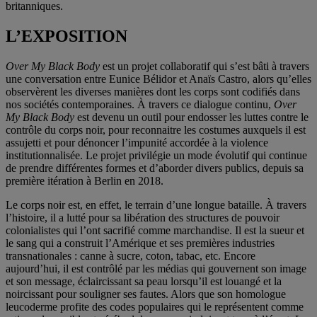
britanniques.
L’EXPOSITION
Over My Black Body
est un projet collaboratif qui s’est bâti à travers
une conversation entre Eunice Bélidor et Anaïs Castro, alors qu’elles
observèrent les diverses manières dont les corps sont codifiés dans
nos sociétés contemporaines. À travers ce dialogue continu,
Over
My Black Body
est devenu un outil pour endosser les luttes contre le
contrôle du corps noir, pour reconnaitre les costumes auxquels il est
assujetti et pour dénoncer l’impunité accordée à la violence
institutionnalisée. Le projet privilégie un mode évolutif qui continue
de prendre différentes formes et d’aborder divers publics, depuis sa
première itération à Berlin en 2018.
Le corps noir est, en effet, le terrain d’une longue bataille. À travers
l’histoire, il a lutté pour sa libération des structures de pouvoir
colonialistes qui l’ont sacrifié comme marchandise. Il est la sueur et
le sang qui a construit l’Amérique et ses premières industries
transnationales : canne à sucre, coton, tabac, etc. Encore
aujourd’hui, il est contrôlé par les médias qui gouvernent son image
et son message, éclaircissant sa peau lorsqu’il est louangé et la
noircissant pour souligner ses fautes. Alors que son homologue
leucoderme profite des codes populaires qui le représentent comme