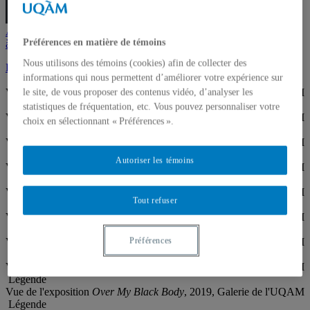
FAIRE UN DON
Abonnez-vous
Préférences en matière de témoins
à notre infolettre
Nous utilisons des témoins (cookies) afin de collecter des
Précédent
informations qui nous permettent d’améliorer votre expérience sur
Légende
Vue de l'exposition
Over My Black Body
, 2019, Galerie de l'UQAM
le site, de vous proposer des contenus vidéo, d’analyser les
Légende
statistiques de fréquentation, etc. Vous pouvez personnaliser votre
Vue de l'exposition
Over My Black Body
, 2019, Galerie de l'UQAM
choix en sélectionnant « Préférences ».
Légende
Vue de l'exposition
Over My Black Body
, 2019, Galerie de l'UQAM
Légende
Autoriser les témoins
Vue de l'exposition
Over My Black Body
, 2019, Galerie de l'UQAM
Légende
Vue de l'exposition
Over My Black Body
, 2019, Galerie de l'UQAM
Tout refuser
Légende
Vue de l'exposition
Over My Black Body
, 2019, Galerie de l'UQAM
Légende
Préférences
Vue de l'exposition
Over My Black Body
, 2019, Galerie de l'UQAM
Légende
Vue de l'exposition
Over My Black Body
, 2019, Galerie de l'UQAM
Légende
Vue de l'exposition
Over My Black Body
, 2019, Galerie de l'UQAM
Légende