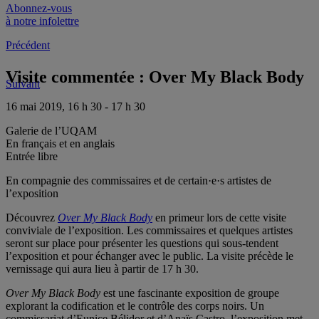
Abonnez-vous
à notre infolettre
Précédent
Visite commentée : Over My Black Body
Suivant
16 mai 2019, 16 h 30 - 17 h 30
Galerie de l’UQAM
En français et en anglais
Entrée libre
En compagnie des commissaires et de certain·e·s artistes de
l’exposition
Découvrez
Over My Black Body
en primeur lors de cette visite
conviviale de l’exposition. Les commissaires et quelques artistes
seront sur place pour présenter les questions qui sous-tendent
l’exposition et pour échanger avec le public. La visite précède le
vernissage qui aura lieu à partir de 17 h 30.
Over My Black Body
est une fascinante exposition de groupe
explorant la codification et le contrôle des corps noirs. Un
commissariat d’Eunice Bélidor et d’Anaïs Castro, l’exposition
met