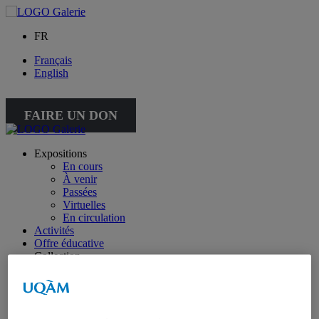
FR
Français
English
FAIRE UN DON
Expositions
En cours
À venir
Passées
Virtuelles
En circulation
Activités
Offre éducative
Collection
Collection
Collection spéciale : petite collection
À propos de la collection
À propos de la petite collection