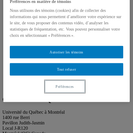
Publications
Préférences en matière de témoins
Toutes les publications
Nous utilisons des témoins (cookies) afin de collecter des
À propos des publications
À propos des Éditions les petits carnets
informations qui nous permettent d’améliorer votre expérience sur
Actualités
le site, de vous proposer des contenus vidéo, d’analyser les
À propos
statistiques de fréquentation, etc. Vous pouvez personnaliser votre
Accessibilité
choix en sélectionnant « Préférences ».
Contact
Mandat
Historique
Autoriser les témoins
Équipe
Proposition de projet
Partenaires
Tout refuser
Plan des salles
Salle de presse
Recherche
Search
Préférences
Search
for:
Galerie de l’UQAM
Université du Québec à Montréal
1400 rue Berri
Pavillon Judith-Jasmin
Local J-R120