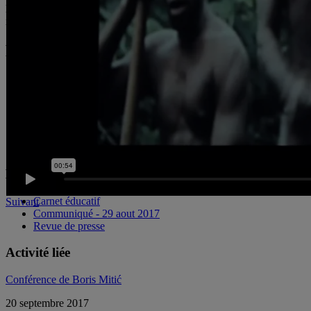
Nommé MOMENTA Créatif, le programme de médiation de MOMENTA 2017
impliquant des pratiques présentées à la Galerie de l’UQAM. Progra
Partenaires
Documents liés
Carnet éducatif
Suivant
Communiqué - 29 aout 2017
Revue de presse
Activité liée
Conférence de Boris Mitić
20 septembre 2017