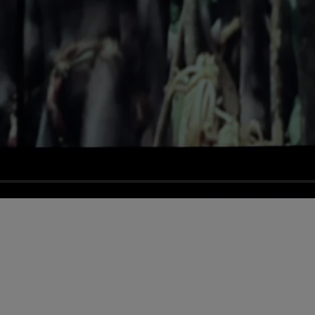
 permet aux publics de découvrir autrement les œuvres en solo, en 
mmation complète :
momentabiennale.com/education