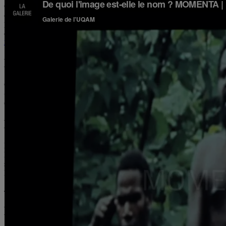
des tendances de l’image contemporaine. Rebaptisé MOMENTA | Biennale
à une approche curatoriale conviant des commissaires de renom à dévelo
pays ainsi qu’à l’étranger. Elle contribue activement à la reconnaissan
association avec une quinzaine de partenaires d’exposition. Au cours de
momentabiennale.com
Le commissaire
Commissaire indépendant et critique d’art,
Ami Barak
vit et travaille
Œuvres de Taryn Simon
, au Jeu de Paume (Paris, 2015),
Julião Sarme
(Bruxelles, 2016). Directeur artistique du Salon de Montrouge (2016 e
La publication
La biennale serait incomplète sans son catalogue. Coproduit avec la pr
Boyadjian, Françoise Docquiert, Sophie Hackett et Bénédicte Ramade, 
spécialement pour l’ouvrage. Le lancement de la publication aura lieu
Kerber Verlag.
45 $, 176 pages, disponible en français et en anglais
MOMENTA Créatif – Activités autour des a