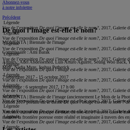
Abonnez-vous
à notre infolettre
Précédent
Légende
Vue de l’exposition
De quoi l’image est-elle le nom?
, 2017, Galerie
De quoi l’image est-elle le nom?
Légende
Vue de l’exposition
De quoi l’image est-elle le nom?
, 2017, Galerie
MOMENTA | Biennale de l'image
Légende
Vue de l’exposition
De quoi l’image est-elle le nom?
, 2017, Galerie
Commissaire :
Ami Barak
Légende
Vue de l’exposition
De quoi l’image est-elle le nom?
, 2017, Galerie
Artistes :
Adel Abdessemed, Luis Arturo Aguirre, Seung Woo Back, Yt
Légende
Mitić, Nadia Myre, Joshua Petherick
Vue de l’exposition
De quoi l’image est-elle le nom?
, 2017, Galerie
Légende
7 septembre 2017 - 15 octobre 2017
Vue de l’exposition
De quoi l’image est-elle le nom?
, 2017, Galerie
Légende
Vernissage :
6 septembre 2017, 17 h 00
Vue de l’exposition
De quoi l’image est-elle le nom?
, 2017, Galerie
Légende
MOMENTA | Biennale de l’image (anciennement Le Mois de la Photo 
Vue de l’exposition
De quoi l’image est-elle le nom?
, 2017, Galerie
édition 2017 portant sur le thème
De quoi l’image est-elle le nom ?
dé
Légende
Vue de l’exposition
De quoi l’image est-elle le nom?
, 2017, Galerie
Articulée autour du principe du dit et du non-dit à l’œuvre dans le trai
Légende
manière la frontière poreuse entre réalité et imaginaire à travers des enje
Vue de l’exposition
De quoi l’image est-elle le nom?
, 2017, Galerie
Légende
Les artistes