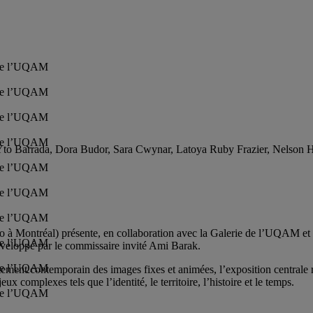
 de l’UQAM
 de l’UQAM
 de l’UQAM
 de l’UQAM
o Barrada, Dora Budor, Sara Cwynar, Latoya Ruby Frazier, Nelson He
 de l’UQAM
 de l’UQAM
 de l’UQAM
à Montréal) présente, en collaboration avec la Galerie de l’UQAM et
 de l’UQAM
veloppé par le commissaire invité Ami Barak.
 de l’UQAM
tement contemporain des images fixes et animées, l’exposition centrale réu
ux complexes tels que l’identité, le territoire, l’histoire et le temps.
 de l’UQAM