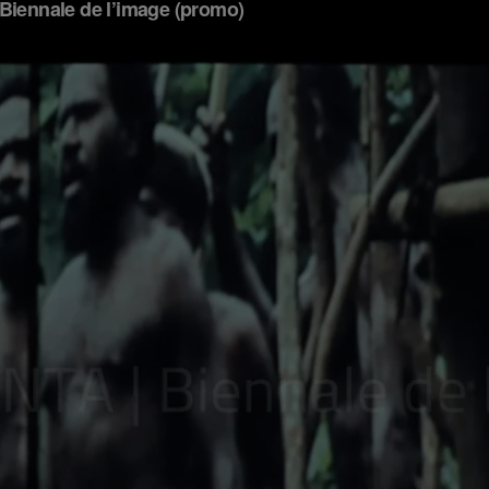
 de l’image en 2017, l’organisme joue un rôle crucial dans l’écologie 
pper des programmations artistiques rigoureuses à partir de thèmes d’act
ce des artistes d’ici — plus de 50% d’artistes canadiens à chaque édition
s 7 dernières éditions, l’organisme a exposé au-delà de 400 artistes, plu
 à Paris. Il est l’initiateur de multiples expositions et projets, dont
Vues ar
nto : la chose, même — the real thing
, à la Fondation Calouste Gulben
t 2017), il est aussi le co-commissaire de
La Vie — Mode d’emploi
, à 
estigieuse maison d’édition Kerber Verlag, il rassemble des textes inéd
invitées à réfléchir à la question
De quoi l’image est-elle le nom?
L’ar
 lors du vernissage du 6 septembre. Par la suite, la publication sera en
rtistes présentés à la Galerie de l’UQAM