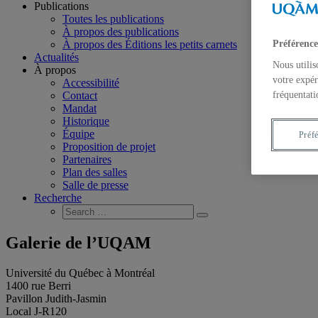
Publications
Toutes les publications
À propos des publications
À propos des Éditions les petits carnets
Préférence
Actualités
Nous utilis
À propos
votre expér
Accessibilité
Contact
fréquentati
Mandat
Historique
Équipe
Préf
Proposition de projet
Partenaires
Plan des salles
Salle de presse
Recherche
Search
Search
for:
Galerie de l’UQAM
Université du Québec à Montréal
1400 rue Berri
Pavillon Judith-Jasmin
Local J-R120