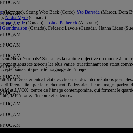
 de l’UQAM
re
(Mexique), Seung Woo Back (Corée),
Yto Barrada
(Maroc), Dora Bu
 de l’UQAM
e),
Nadia Myre
(Canada)
rrance Houle
(Canada),
Joshua Petherick
(Australie)
 de l’UQAM
l Grandmaison
(Canada), Frédéric Lavoie (Canada), Hanna Liden (Suèd
 de l’UQAM
 de l’UQAM
 de l’UQAM
disent-elles désormais? Sont-elles la capture objective du monde à u
uvement sous ses aspects les plus variés, questionnant son statut comme 
 de l’UQAM
 accepter sans critique le témoignage de l’image.
 de l’UQAM
tôt d’intercéder entre l’état des choses et des interprétations possibles. 
 de la différenciation par le truchement d’allégories. Leurs images parle
UQAM et à VOX, centre de l’image contemporaine, qui forment le quartier
 de l’UQAM
té, le territoire, l’histoire et le temps.
 de l’UQAM
 de l’UQAM
 de l’UQAM
timulant pour étudier les pratiques, les mutations et les enjeux actuels 