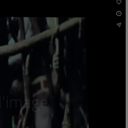
locale, nationale et internationale du milieu des arts visuels. Grâce
ualité, la biennale jouit d’une notoriété dans sa ville et dans son
 — en présentant leur travail dans un contexte international, en
s de 2 000 œuvres et rejoint près de 2 millions de visiteurs.
rière, nébuleuse stellaire et le bureau de la propagande extérieure.
kian (Paris, 2016), et
Peter Kogler : Next
, au Centre d’art ING
Art Encounters, Biennale d’art contemporain (Timisoara, 2017).
its signés par le commissaire et cinq auteures, Mara Ambrožič, Mirna
tiste Micah Lexier y présente aussi un projet photographique créé
 vente à la Galerie de l’UQAM et à VOX ainsi que sur le site Web de