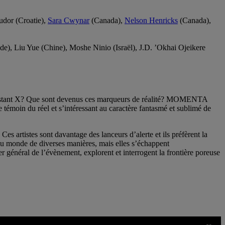
dor (Croatie),
Sara Cwynar
(Canada),
Nelson Henricks
(Canada),
e), Liu Yue (Chine), Moshe Ninio (Israël), J.D. ’Okhai Ojeikere
n instant X? Que sont devenus ces marqueurs de réalité? MOMENTA
témoin du réel et s’intéressant au caractère fantasmé et sublimé de
Ces artistes sont davantage des lanceurs d’alerte et ils préfèrent la
nt du monde de diverses manières, mais elles s’échappent
 général de l’évènement, explorent et interrogent la frontière poreuse
de l’image fixe ou animée dans notre culture, et pour prendre le pouls