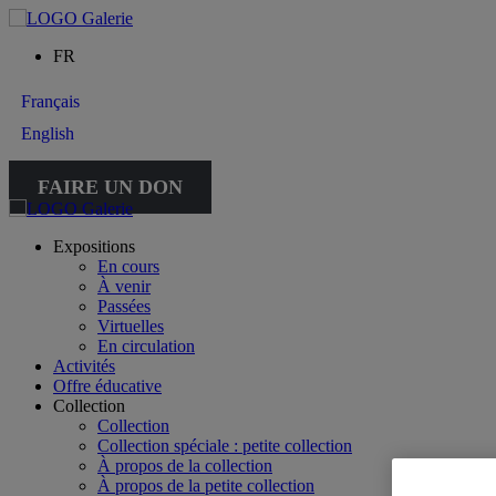
FR
Français
English
FAIRE UN DON
Expositions
En cours
À venir
Passées
Virtuelles
En circulation
Activités
Offre éducative
Collection
Collection
Collection spéciale : petite collection
À propos de la collection
À propos de la petite collection