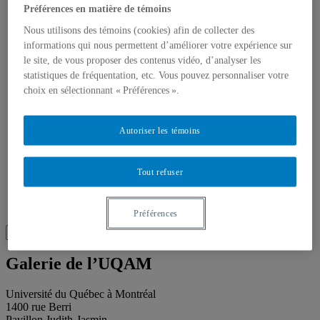
Publications
Préférences en matière de témoins
Toutes les publications
À propos des publications
Nous utilisons des témoins (cookies) afin de collecter des
À propos des Éditions les petits carnets
informations qui nous permettent d’améliorer votre expérience sur
Actualités
le site, de vous proposer des contenus vidéo, d’analyser les
À propos
statistiques de fréquentation, etc. Vous pouvez personnaliser votre
Accessibilité
choix en sélectionnant « Préférences ».
Contact
Mandat
Historique
Équipe
Autoriser les témoins
Proposition de projet
Partenaires
Plan des salles
Tout refuser
Salle de presse
Recherche
Recherche placeholder
Préférences
Search
Search
for:
Galerie de l’UQAM
Université du Québec à Montréal
1400 rue Berri
Pavillon Judith-Jasmin