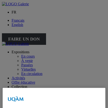
FR
Français
English
FAIRE UN DON
Expositions
En cours
À venir
Passées
Virtuelles
En circulation
Activités
Offre éducative
Collection
Collection
Collection spéciale : petite collection
À propos de la collection
À propos de la petite collection