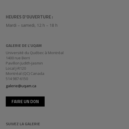
HEURES D'OUVERTURE :
Mardi – samedi, 12 h – 18 h
GALERIE DE L’UQAM
Université du Québec à Montréal
1400 rue Berri
Pavillon Judith-Jasmin
Local J-R120
Montréal (QC) Canada
514 987-6150
galerie@uqam.ca
FAIRE UN DON
SUIVEZ LA GALERIE