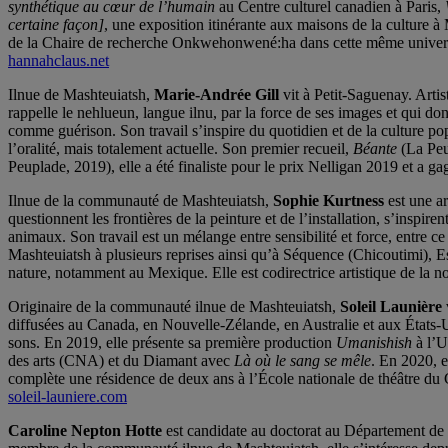
synthétique au cœur de l’humain
au Centre culturel canadien à Paris,
certaine façon]
, une exposition itinérante aux maisons de la culture à 
de la Chaire de recherche Onkwehonwené:ha dans cette même université.
hannahclaus.net
Ilnue de Mashteuiatsh,
Marie-Andrée Gill
vit à Petit-Saguenay. Artis
rappelle le nehlueun, langue ilnu, par la force de ses images et qui donne
comme guérison. Son travail s’inspire du quotidien et de la culture pop
l’oralité, mais totalement actuelle. Son premier recueil,
Béante
(La Peu
Peuplade, 2019), elle a été finaliste pour le prix Nelligan 2019 et a
Ilnue de la communauté de Mashteuiatsh,
Sophie Kurtness
est une ar
questionnent les frontières de la peinture et de l’installation, s’inspire
animaux. Son travail est un mélange entre sensibilité et force, entre ce
Mashteuiatsh à plusieurs reprises ainsi qu’à Séquence (Chicoutimi), E
nature, notamment au Mexique. Elle est codirectrice artistique de la
Originaire de la communauté ilnue de Mashteuiatsh,
Soleil Launière
diffusées au Canada, en Nouvelle-Zélande, en Australie et aux États-Unis
sons. En 2019, elle présente sa première production
Umanishish
à l’U
des arts (CNA) et du Diamant avec
Là où le sang se mêle
. En 2020, e
complète une résidence de deux ans à l’École nationale de théâtre du
soleil-launiere.com
Caroline Nepton Hotte
est candidate au doctorat au Département de 