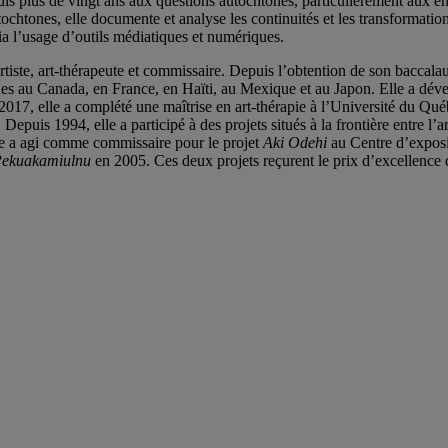
is plus de vingt ans aux questions autochtones, particulièrement aux e
utochtones, elle documente et analyse les continuités et les transformati
ia l’usage d’outils médiatiques et numériques.
rtiste, art-thérapeute et commissaire. Depuis l’obtention de son baccala
 au Canada, en France, en Haïti, au Mexique et au Japon. Elle a dévelo
 2017, elle a complété une maîtrise en art-thérapie à l’Université du 
Depuis 1994, elle a participé à des projets situés à la frontière entre l’
lle a agi comme commissaire pour le projet
Aki Odehi
au Centre d’exposi
 Pekuakamiulnu
en 2005. Ces deux projets reçurent le prix d’excellence