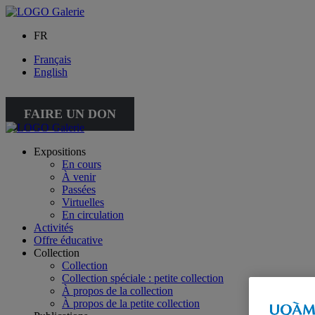
FR
Français
English
FAIRE UN DON
Expositions
En cours
À venir
Passées
Virtuelles
En circulation
Activités
Offre éducative
Collection
Collection
Collection spéciale : petite collection
À propos de la collection
À propos de la petite collection