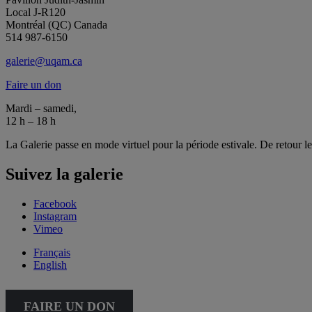
Local J-R120
Montréal (QC) Canada
514 987-6150
galerie@uqam.ca
Faire un don
Mardi – samedi,
12 h – 18 h
La Galerie passe en mode virtuel pour la période estivale. De retour l
Suivez la galerie
Facebook
Instagram
Vimeo
Français
English
FAIRE UN DON