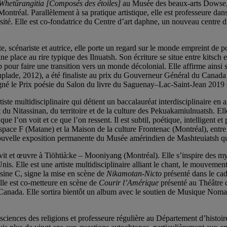
Whetūrangitia [Composés des étoiles]
au Musée des beaux-arts Dowse,
Montréal. Parallèlement à sa pratique artistique, elle est professeure dan
 Elle est co-fondatrice du Centre d’art daphne, un nouveau centre d’ar
te, scénariste et autrice, elle porte un regard sur le monde empreint de p
 place au rire typique des Ilnuatsh. Son écriture se situe entre kitsch et e
 pour faire une transition vers un monde décolonial. Elle affirme ainsi s
plade, 2012), a été finaliste au prix du Gouverneur Général du Canada 
 gagné le Prix poésie du Salon du livre du Saguenay–Lac-Saint-Jean 201
tiste multidisciplinaire qui détient un baccalauréat interdisciplinaire
nt du Nitassinan, du territoire et de la culture des Pekuakamiulnuatsh. Elle
 que l’on voit et ce que l’on ressent. Il est subtil, poétique, intelligen
space F (Matane) et la Maison de la culture Frontenac (Montréal), entre
 nouvelle exposition permanente du Musée amérindien de Mashteuiatsh qu
vit et œuvre à Tiöhtià:ke – Mooniyang (Montréal). Elle s’inspire des m
. Elle est une artiste multidisciplinaire alliant le chant, le mouvement,
sine C, signe la mise en scène de
Nikamotan-Nicto
présenté dans le cad
lle est co-metteure en scène de
Courir l’Amérique
présenté au Théâtre 
 Canada. Elle sortira bientôt un album avec le soutien de Musique Noma
sciences des religions et professeure régulière au Département d’hist