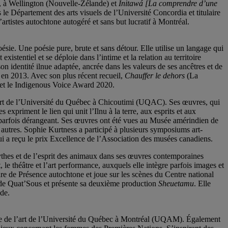
 à Wellington (Nouvelle-Zélande) et
Initawá [La comprendre d’une
s le Département des arts visuels de l’Université Concordia et titulaire
tistes autochtone autogéré et sans but lucratif à Montréal.
oésie. Une poésie pure, brute et sans détour. Elle utilise un langage qui
xistentiel et se déploie dans l’intime et la relation au territoire
on identité ilnue adaptée, ancrée dans les valeurs de ses ancêtres et de
en 2013. Avec son plus récent recueil,
Chauffer le dehors
(La
9 et le Indigenous Voice Award 2020.
 en art de l’Université du Québec à Chicoutimi (UQAC). Ses œuvres, qui
s expriment le lien qui unit l’Ilnu à la terre, aux esprits et aux
t et parfois dérangeant. Ses œuvres ont été vues au Musée amérindien de
 autres. Sophie Kurtness a participé à plusieurs symposiums art-
i a reçu le prix Excellence de l’Association des musées canadiens.
ythes et de l’esprit des animaux dans ses œuvres contemporaines
 le théâtre et l’art performance, auxquels elle intègre parfois images et
re de Présence autochtone et joue sur les scènes du Centre national
de Quat’Sous et présente sa deuxième production
Sheuetamu
. Elle
de.
oire de l’art de l’Université du Québec à Montréal (UQAM). Également