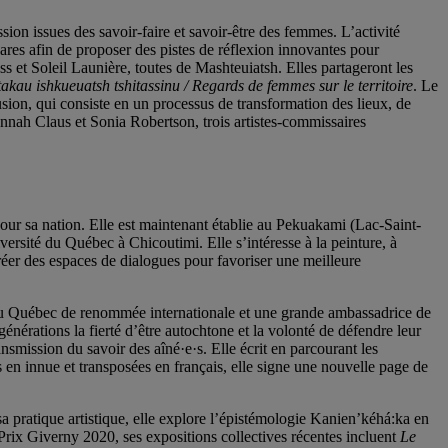
on issues des savoir-faire et savoir-être des femmes. L’activité
ares afin de proposer des pistes de réflexion innovantes pour
s et Soleil Launière, toutes de Mashteuiatsh. Elles partageront les
akau ishkueuatsh tshitassinu / Regards de femmes sur le territoire
. Le
usion, qui consiste en un processus de transformation des lieux, de
nah Claus et Sonia Robertson, trois artistes-commissaires
ur sa nation. Elle est maintenant établie au Pekuakami (Lac-Saint-
versité du Québec à Chicoutimi. Elle s’intéresse à la peinture, à
à créer des espaces de dialogues pour favoriser une meilleure
 du Québec de renommée internationale et une grande ambassadrice de
générations la fierté d’être autochtone et la volonté de défendre leur
nsmission du savoir des aîné·e·s. Elle écrit en parcourant les
es en innue et transposées en français, elle signe une nouvelle page de
 pratique artistique, elle explore l’épistémologie Kanien’kéhá:ka en
u Prix Giverny 2020, ses expositions collectives récentes incluent
Le