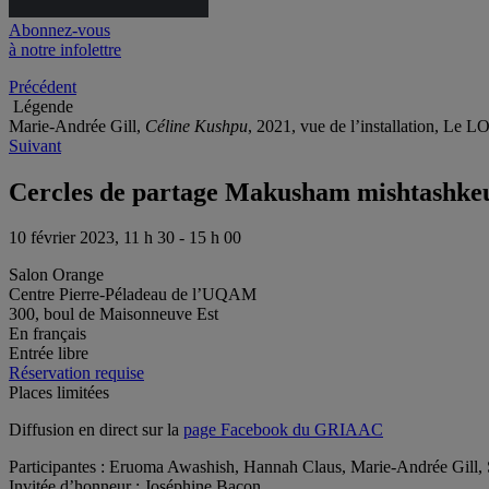
Abonnez-vous
à notre infolettre
Précédent
Légende
Marie-Andrée Gill,
Céline Kushpu
, 2021, vue de l’installation, Le 
Suivant
Cercles de partage Makusham mishtashke
10 février 2023, 11 h 30 - 15 h 00
Salon Orange
Centre Pierre-Péladeau de l’UQAM
300, boul de Maisonneuve Est
En français
Entrée libre
Réservation requise
Places limitées
Diffusion en direct sur la
page Facebook du GRIAAC
Participantes : Eruoma Awashish, Hannah Claus, Marie-Andrée Gill, 
Invitée d’honneur : Joséphine Bacon