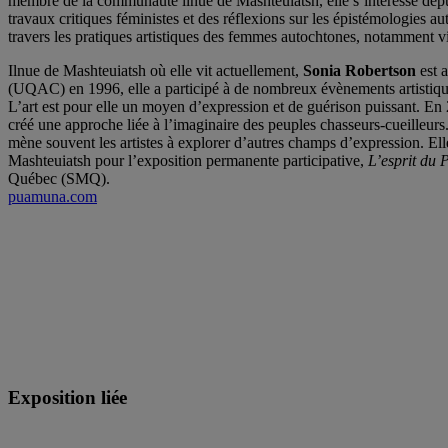
membre de la communauté ilnue de Mashteuiatsh, elle s’intéresse depu
travaux critiques féministes et des réflexions sur les épistémologies a
travers les pratiques artistiques des femmes autochtones, notamment v
Ilnue de Mashteuiatsh où elle vit actuellement,
Sonia Robertson
est a
(UQAC) en 1996, elle a participé à de nombreux évènements artistiques
L’art est pour elle un moyen d’expression et de guérison puissant. En
créé une approche liée à l’imaginaire des peuples chasseurs-cueilleurs. 
mène souvent les artistes à explorer d’autres champs d’expression. E
Mashteuiatsh pour l’exposition permanente participative,
L’esprit du
Québec (SMQ).
puamuna.com
Exposition liée