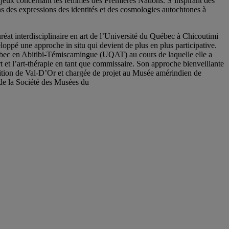
njeux concernant les femmes des Premières Nations. S’inspirant des
ons des expressions des identités et des cosmologies autochtones à
uréat interdisciplinaire en art de l’Université du Québec à Chicoutimi
ppé une approche in situ qui devient de plus en plus participative.
Québec en Abitibi-Témiscamingue (UQAT) au cours de laquelle elle a
art et l’art-thérapie en tant que commissaire. Son approche bienveillante
tion de Val-D’Or et chargée de projet au Musée amérindien de
 de la Société des Musées du