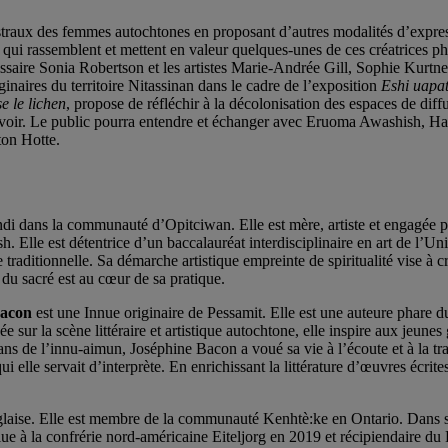
straux des femmes autochtones en proposant d’autres modalités d’expressi
 qui rassemblent et mettent en valeur quelques-unes de ces créatrices ph
saire Sonia Robertson et les artistes Marie-Andrée Gill, Sophie Kurtnes
inaires du territoire Nitassinan dans le cadre de l’exposition
Eshi uapat
e le lichen
, propose de réfléchir à la décolonisation des espaces de diff
voir. Le public pourra entendre et échanger avec Eruoma Awashish, Han
ton Hotte.
i dans la communauté d’Opitciwan. Elle est mère, artiste et engagée po
. Elle est détentrice d’un baccalauréat interdisciplinaire en art de l’Uni
nse traditionnelle. Sa démarche artistique empreinte de spiritualité vise 
du sacré est au cœur de sa pratique.
Bacon
est une Innue originaire de Pessamit. Elle est une auteure phare
 sur la scène littéraire et artistique autochtone, elle inspire aux jeunes 
 ans de l’innu-aimun, Joséphine Bacon a voué sa vie à l’écoute et à la tra
ui elle servait d’interprète. En enrichissant la littérature d’œuvres écrit
nglaise. Elle est membre de la communauté Kenhtè:ke en Ontario. Dans sa
. Élue à la confrérie nord-américaine Eiteljorg en 2019 et récipiendaire d