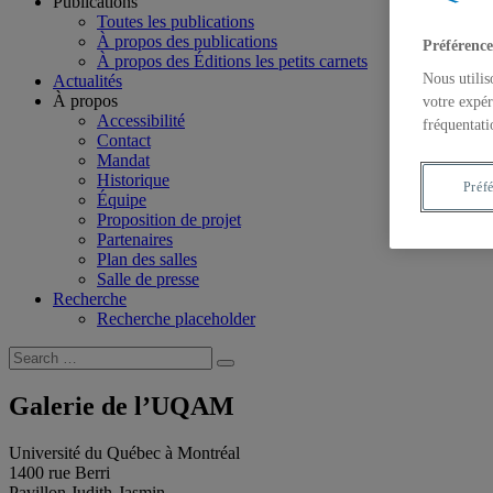
Publications
Toutes les publications
À propos des publications
Préférence
À propos des Éditions les petits carnets
Nous utilis
Actualités
À propos
votre expér
Accessibilité
fréquentati
Contact
Mandat
Historique
Préf
Équipe
Proposition de projet
Partenaires
Plan des salles
Salle de presse
Recherche
Recherche placeholder
Search
Search
for:
Galerie de l’UQAM
Université du Québec à Montréal
1400 rue Berri
Pavillon Judith-Jasmin