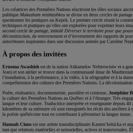
Les créatrices des Premières Nations réactivent les rôles sociaux ance
publique
Makusham mishtashkeu
se divise en deux cercles de partage
questionner les pratiques au Kepek. Le premier cercle réunit la commis
techniques et pratiques qu’elles ont explorées pour exprimer leurs imag
second cercle de partage, intitulé
Déverser le territoire pour que pouss
déconstruction, de renversement et d’inversement des rapports de pou
autochtones inspirantes dans une discussion animée par Caroline Nep
À propos des invitées
Eruoma Awashish
est de la nation Atikamekw Nehirowisiw et a grand
Jean) et son atelier se trouve dans la communauté ilnue de Mashteuiatsh
l’installation, à la performance, à la vidéo, à la sérigraphie et à la da
compréhension des cultures des Premières Nations. La décolonisation 
Poète, réalisatrice, documentariste, parolière et conteuse,
Joséphine 
la culture des Premières Nations au Québec et à l’étranger. Très engagée
langue et leur culture. Traductrice-interprète et enseignante depuis 40
kilomètres de sa mémoire où sont enregistrés les récits des ancêtres à q
la poésie québécoise tout en contribuant à pérenniser la langue innue.
Hannah Claus
est une artiste transdisciplinaire Kanien’kehá:ka et a
tant que relations matérielles et sensorielles, actives et transversales