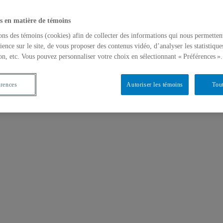
s en matière de témoins
ons des témoins (cookies) afin de collecter des informations qui nous permetten
ience sur le site, de vous proposer des contenus vidéo, d’analyser les statistique
on, etc. Vous pouvez personnaliser votre choix en sélectionnant « Préférences ».
érences
Autoriser les témoins
Tout