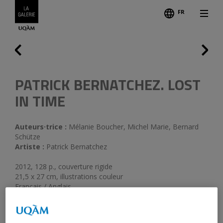
FR
Suiva
Précédent
PATRICK BERNATCHEZ. LOST
IN TIME
Auteurs·trice :
Mélanie Boucher, Michel Marie, Bernard
Schütze
Artiste :
Patrick Bernatchez
2012, 128 p., couverture rigide
21,5 x 27 cm, illustrations couleur
Français / Anglais
Table des matières
Graphisme : Uniform
© Patrick Bernatchez, les auteurs, Galerie de l’UQAM