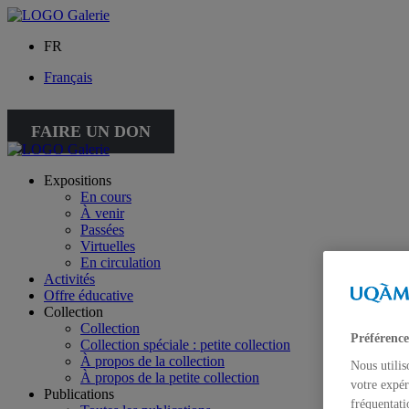
FR
Français
FAIRE UN DON
Expositions
En cours
À venir
Passées
Virtuelles
En circulation
Activités
Offre éducative
Collection
Collection
Préférence
Collection spéciale : petite collection
À propos de la collection
Nous utilis
À propos de la petite collection
votre expér
Publications
fréquentati