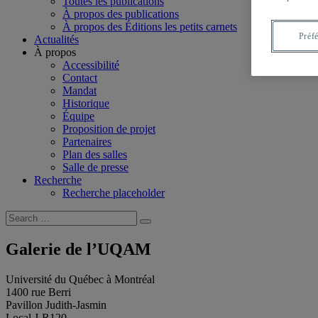
Toutes les publications
À propos des publications
À propos des Éditions les petits carnets
Préf
Actualités
À propos
Accessibilité
Contact
Mandat
Historique
Équipe
Proposition de projet
Partenaires
Plan des salles
Salle de presse
Recherche
Recherche placeholder
Search
Search
for:
Galerie de l’UQAM
Université du Québec à Montréal
1400 rue Berri
Pavillon Judith-Jasmin
Local J-R120