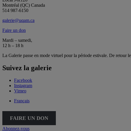
Montréal (QC) Canada
514 987-6150
galerie@uqam.ca
Faire un don
Mardi – samedi,
12 h – 18 h
La Galerie passe en mode virtuel pour la période estivale. De retour l
Suivez la galerie
Facebook
Instagram
Vimeo
Français
FAIRE UN DON
Abonnez-vous