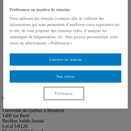
Publications
Toutes les publications
Préférences en matière de témoins
À propos des publications
À propos des Éditions les petits carnets
Nous utilisons des témoins (cookies) afin de collecter des
Actualités
informations qui nous permettent d’améliorer votre expérience sur
À propos
le site, de vous proposer des contenus vidéo, d’analyser les
Accessibilité
statistiques de fréquentation, etc. Vous pouvez personnaliser votre
Contact
Mandat
choix en sélectionnant « Préférences ».
Historique
Équipe
Proposition de projet
Autoriser les témoins
Partenaires
Plan des salles
Salle de presse
Tout refuser
Recherche
Search
Search
for:
Préférences
Galerie de l’UQAM
Université du Québec à Montréal
1400 rue Berri
Pavillon Judith-Jasmin
Local J-R120