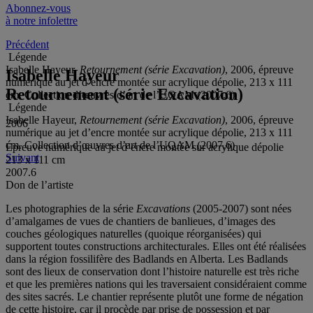
Abonnez-vous
à notre infolettre
Précédent
Légende
Isabelle Hayeur,
Retournement (série Excavation)
, 2006, épreuve
Isabelle Hayeur
numérique au jet d’encre montée sur acrylique dépolie, 213 x 111
Retournement (série Excavation)
cm. Collection d’œuvres d’art de l’UQAM (2007.6)
Légende
Isabelle Hayeur,
Retournement (série Excavation)
, 2006, épreuve
2006
numérique au jet d’encre montée sur acrylique dépolie, 213 x 111
cm. Collection d’œuvres d’art de l’UQAM (2007.6)
Épreuve numérique au jet d’encre montée sur acrylique dépolie
Suivant
213 x 111 cm
2007.6
Don de l’artiste
Les photographies de la série
Excavations
(2005-2007) sont nées
d’amalgames de vues de chantiers de banlieues, d’images des
couches géologiques naturelles (quoique réorganisées) qui
supportent toutes constructions architecturales. Elles ont été réalisées
dans la région fossilifère des Badlands en Alberta. Les Badlands
sont des lieux de conservation dont l’histoire naturelle est très riche
et que les premières nations qui les traversaient considéraient comme
des sites sacrés. Le chantier représente plutôt une forme de négation
de cette histoire, car il procède par prise de possession et par