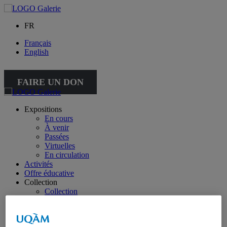
FR
Français
English
FAIRE UN DON
Expositions
En cours
À venir
Passées
Virtuelles
En circulation
Activités
Offre éducative
Collection
Collection
Collection spéciale : petite collection
À propos de la collection
À propos de la petite collection