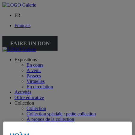
FR
Français
FAIRE UN DON
Expositions
En cours
À venir
Passées
Virtuelles
En circulation
Activités
Offre éducative
Collection
Collection
Collection spéciale : petite collection
À propos de la collection
À propos de la petite collection
Publications