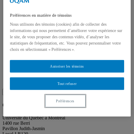
Toutes les publications
À propos des publications
À propos des Éditions les petits carnets
Préférences en matière de témoins
Actualités
À propos
Nous utilisons des témoins (cookies) afin de collecter des
Accessibilité
informations qui nous permettent d’améliorer votre expérience sur
Contact
le site, de vous proposer des contenus vidéo, d’analyser les
Mandat
statistiques de fréquentation, etc. Vous pouvez personnaliser votre
Historique
Équipe
choix en sélectionnant « Préférences ».
Proposition de projet
Partenaires
Plan des salles
Autoriser les témoins
Salle de presse
Recherche
Recherche placeholder
Tout refuser
Search
Search
for:
Préférences
Galerie de l’UQAM
Université du Québec à Montréal
1400 rue Berri
Pavillon Judith-Jasmin
Local J-R120