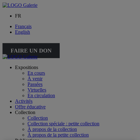
FR
Français
English
FAIRE UN DON
Expositions
En cours
À venir
Passées
Virtuelles
En circulation
Activités
Offre éducative
Collection
Collection
Collection spéciale : petite collection
À propos de la collection
À propos de la petite collection