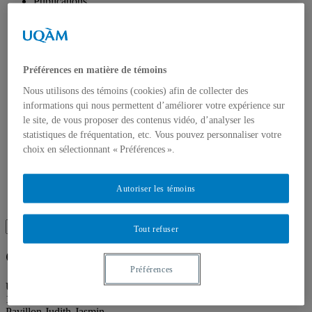
Publications
Toutes les publications
À propos des publications
À propos des Éditions les petits carnets
Actualités
À propos
Préférences en matière de témoins
Accessibilité
Contact
Nous utilisons des témoins (cookies) afin de collecter des
Mandat
informations qui nous permettent d’améliorer votre expérience sur
Historique
le site, de vous proposer des contenus vidéo, d’analyser les
Équipe
statistiques de fréquentation, etc. Vous pouvez personnaliser votre
Proposition de projet
choix en sélectionnant « Préférences ».
Partenaires
Plan des salles
Salle de presse
Recherche
Autoriser les témoins
Recherche placeholder
Search
Tout refuser
Search
for:
Galerie de l’UQAM
Préférences
Université du Québec à Montréal
1400 rue Berri
Pavillon Judith-Jasmin