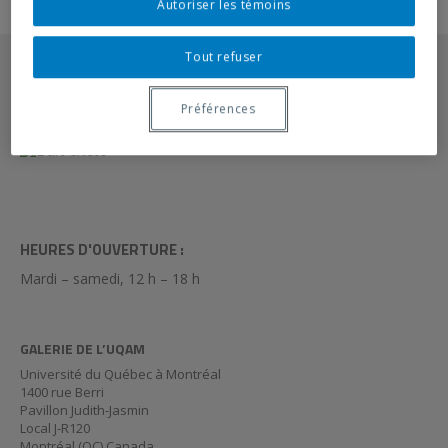
Autoriser les témoins
Tout refuser
Préférences
HEURES D'OUVERTURE :
Mardi – samedi, 12 h – 18 h
GALERIE DE L’UQAM
Université du Québec à Montréal
1400 rue Berri
Pavillon Judith-Jasmin
Local J-R120
Montréal (QC) Canada