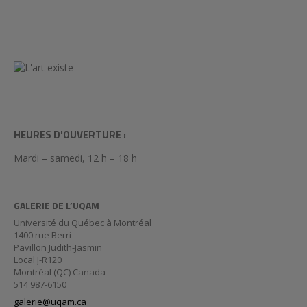
HEURES D'OUVERTURE :
Mardi – samedi, 12 h – 18 h
GALERIE DE L’UQAM
Université du Québec à Montréal
1400 rue Berri
Pavillon Judith-Jasmin
Local J-R120
Montréal (QC) Canada
514 987-6150
galerie@uqam.ca