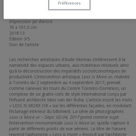
Préférences
2017
Impression jet d’encre
76 x 101,5 cm
2018.13
Édition 3/5
Don de l’artiste
Les recherches artistiques d’Aude Moreau s’intéressent à la
narrativité des espaces urbains, aux matériaux résiduels ainsi
qu’à la déconstruction des impératifs socioéconomiques de
productivité. L’intervention artistique
Less is More or
, réalisée
à Toronto du 2 septembre au 4 septembre 2017, prenait
comme canevas les tours du Centre Toronto-Dominion, un
complexe de six gratte-ciels de style international conçu par
l’influent architecte Mies van der Rohe. L’artiste inscrit les mots
« LESS IS MORE OR » sur les différentes façades, en modulant
l’éclairage intérieur du bâtiment. La série de photographies
Less is More or – Sept. 02-04, 2017
prend comme sujet
l’intervention monumentale
Less is More or
, qu’elle capture à
partir de différents points de vue aériens. Le titre de l’œuvre
reprend l’aphorisme « Less is more » énoncé par l’architecte