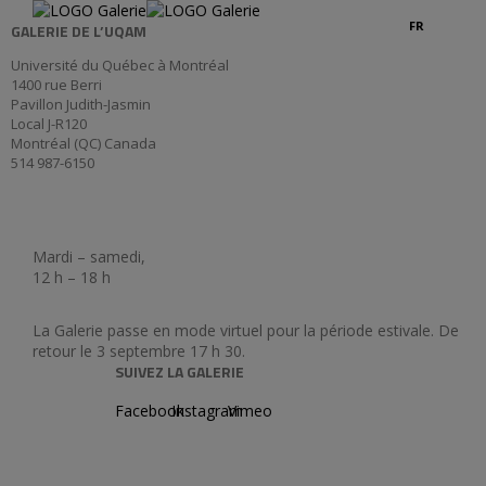
FR
GALERIE DE L’UQAM
Université du Québec à Montréal
1400 rue Berri
Pavillon Judith-Jasmin
Local J-R120
Montréal (QC) Canada
514 987-6150
Mardi – samedi,
12 h – 18 h
La Galerie passe en mode virtuel pour la période estivale. De
retour le 3 septembre 17 h 30.
SUIVEZ LA GALERIE
Facebook
Instagram
Vimeo