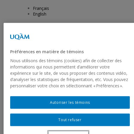
Français
English
FAIRE UN DON
Abonnez-vous
à notre infolettre
Préférences en matière de témoins
Nous utilisons des témoins (cookies) afin de collecter des
informations qui nous permettent d’améliorer votre
Légende
expérience sur le site, de vous proposer des contenus vidéo,
Précédent
Suivant
d’analyser les statistiques de fréquentation, etc. Vous pouvez
personnaliser votre choix en sélectionnant « Préférences ».
AUDE MOREAU
Autoriser les témoins
LESS IS MORE OR – SEPT. 02-
Tout refuser
04, 2017, #3