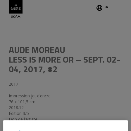
FR
Légend
AUDE MOREAU
LESS IS MORE OR – SEPT. 02-
04, 2017, #2
2017
Impression jet d’encre
76 x 101,5 cm
2018.12
Édition 3/5
Don de l’artiste