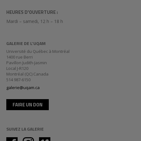
HEURES D'OUVERTURE :
Mardi – samedi, 12 h – 18 h
GALERIE DE L’UQAM
Université du Québec à Montréal
1400 rue Berri
Pavillon Judith-Jasmin
Local J-R120
Montréal (QC) Canada
514 987-6150
galerie@uqam.ca
FAIRE UN DON
SUIVEZ LA GALERIE