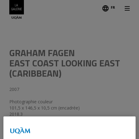
FR
Légend
GRAHAM FAGEN
EAST COAST LOOKING EAST
(CARIBBEAN)
2007
Photographie couleur
101,5 x 146,5 x 10,5 cm (encadrée)
2018.3
EA II/II, Ed. 3
Don de l’artiste