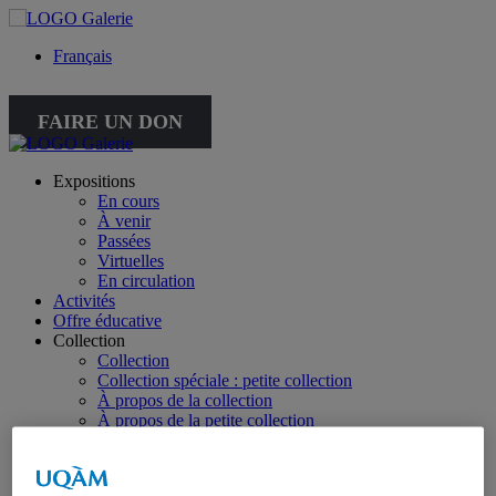
Français
FAIRE UN DON
Expositions
En cours
À venir
Passées
Virtuelles
En circulation
Activités
Offre éducative
Collection
Collection
Collection spéciale : petite collection
À propos de la collection
À propos de la petite collection
Publications
Toutes les publications
À propos des publications