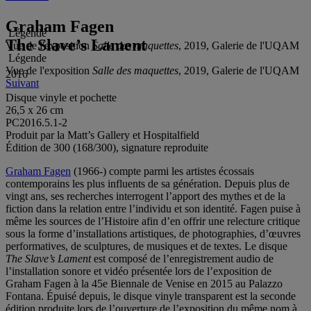
Graham Fagen
Légende
The Slave’s Lament
Vue de l'exposition
Salle des maquettes
, 2019, Galerie de l'UQAM
Légende
Vue de l'exposition
Salle des maquettes
, 2019, Galerie de l'UQAM
2016
Suivant
Disque vinyle et pochette
26,5 x 26 cm
PC2016.5.1-2
Produit par la Matt’s Gallery et Hospitalfield
Édition de 300 (168/300), signature reproduite
Graham Fagen
(1966-) compte parmi les artistes écossais
contemporains les plus influents de sa génération. Depuis plus de
vingt ans, ses recherches interrogent l’apport des mythes et de la
fiction dans la relation entre l’individu et son identité. Fagen puise à
même les sources de l’Histoire afin d’en offrir une relecture critique
sous la forme d’installations artistiques, de photographies, d’œuvres
performatives, de sculptures, de musiques et de textes. Le disque
The Slave’s Lament
est composé de l’enregistrement audio de
l’installation sonore et vidéo présentée lors de l’exposition de
Graham Fagen à la 45e Biennale de Venise en 2015 au Palazzo
Fontana. Épuisé depuis, le disque vinyle transparent est la seconde
édition produite lors de l’ouverture de l’exposition du même nom à