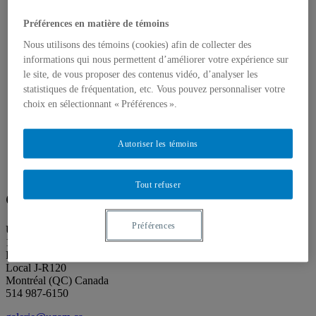
À propos des Éditions les petits carnets
Actualités
Préférences en matière de témoins
À propos
Accessibilité
Nous utilisons des témoins (cookies) afin de collecter des
Contact
informations qui nous permettent d’améliorer votre expérience sur
Mandat
le site, de vous proposer des contenus vidéo, d’analyser les
Historique
statistiques de fréquentation, etc. Vous pouvez personnaliser votre
Équipe
Proposition de projet
choix en sélectionnant « Préférences ».
Partenaires
Plan des salles
Salle de presse
Autoriser les témoins
Recherche
Search
Search
for:
Tout refuser
Galerie de l’UQAM
Préférences
Université du Québec à Montréal
1400 rue Berri
Pavillon Judith-Jasmin
Local J-R120
Montréal (QC) Canada
514 987-6150