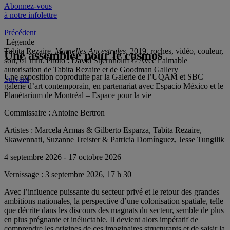
Abonnez-vous
à notre infolettre
Précédent
Légende
Tabita Rezaire,
Mamelles Ancestrales
, 2019, roches, vidéo, couleur,
Une assemblée pour le cosmos
son, 61 min. Photo : David Stjernholm © Avec l’aimable
autorisation de Tabita Rezaire et de Goodman Gallery
Une exposition coproduite par la Galerie de l’UQAM et SBC
Suivant
galerie d’art contemporain, en partenariat avec Espacio México et le
Planétarium de Montréal – Espace pour la vie
Commissaire :
Antoine Bertron
Artistes :
Marcela Armas & Gilberto Esparza, Tabita Rezaire,
Skawennati, Suzanne Treister & Patricia Domínguez, Jesse Tungilik
4 septembre 2026 - 17 octobre 2026
Vernissage :
3 septembre 2026, 17 h 30
Avec l’influence puissante du secteur privé et le retour des grandes
ambitions nationales, la perspective d’une colonisation spatiale, telle
que décrite dans les discours des magnats du secteur, semble de plus
en plus prégnante et inéluctable. Il devient alors impératif de
comprendre les origines de ces imaginaires structurants et de saisir la