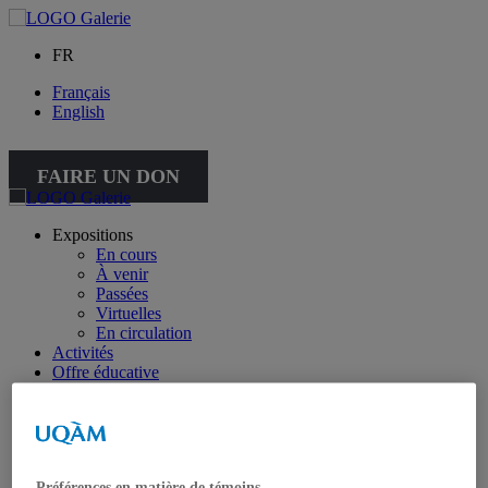
FR
Français
English
FAIRE UN DON
Expositions
En cours
À venir
Passées
Virtuelles
En circulation
Activités
Offre éducative
Collection
Collection
Collection spéciale : petite collection
À propos de la collection
À propos de la petite collection
Préférences en matière de témoins