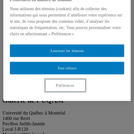
Publications
Toutes les publications
Nous utilisons des témoins (cookies) afin de collecter des
À propos des publications
informations qui nous permettent d’améliorer votre expérience sur
À propos des Éditions les petits carnets
le site, de vous proposer des contenus vidéo, d’analyser les
Actualités
À propos
statistiques de fréquentation, etc. Vous pouvez personnaliser votre
Accessibilité
choix en sélectionnant « Préférences ».
Contact
Mandat
Historique
Autoriser les témoins
Équipe
Proposition de projet
Partenaires
Tout refuser
Plan des salles
Salle de presse
Recherche
Préférences
Search
Search
for:
Galerie de l’UQAM
Université du Québec à Montréal
1400 rue Berri
Pavillon Judith-Jasmin
Local J-R120