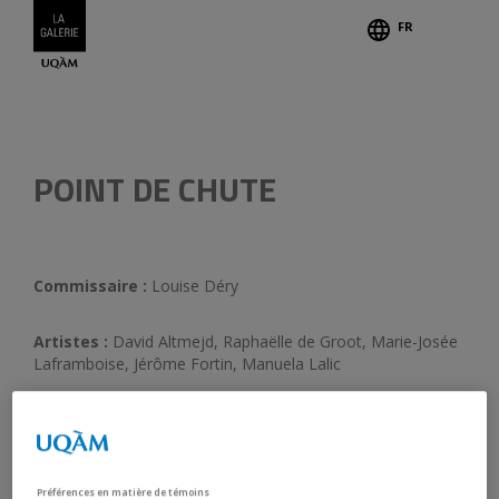
FR
Légend
POINT DE CHUTE
Commissaire :
Louise Déry
Artistes :
David Altmejd, Raphaëlle de Groot, Marie-Josée
Laframboise, Jérôme Fortin, Manuela Lalic
Centre d’Art Contemporain de Bruxelles
14 novembre 2002 - 21 décembre 2002
Préférences en matière de témoins