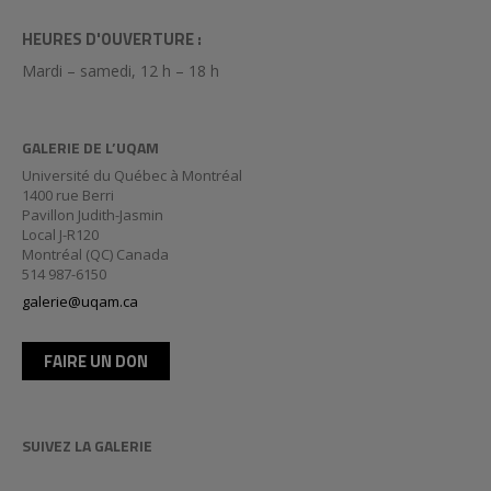
HEURES D'OUVERTURE :
Mardi – samedi, 12 h – 18 h
GALERIE DE L’UQAM
Université du Québec à Montréal
1400 rue Berri
Pavillon Judith-Jasmin
Local J-R120
Montréal (QC) Canada
514 987-6150
galerie@uqam.ca
FAIRE UN DON
SUIVEZ LA GALERIE